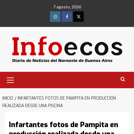
Saltar
7 agosto, 2026
al
contenido
Instagram
Facebook
Twitter
Menú
primario
INICIO
INFARTANTES FOTOS DE PAMPITA EN PRODUCCIÓN
REALIZADA DESDE UNA PISCINA
Infartantes fotos de Pampita en