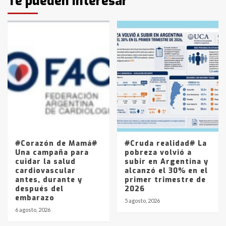
Te pueden interesar
pampeanos que fueron
protagonistas del fatal accidente
en la mañana del lunes
3
Accidente en Ruta 5: falleció un
joven de Trenque Lauquen
4
Los precios de los combustibles en
La Pampa, desde YPF hasta Axion
entre 857 a 1338 pesos
5
#Corazón de Mamá#
#Cruda realidad# La
Una campaña para
pobreza volvió a
cuidar la salud
subir en Argentina y
cardiovascular
alcanzó el 30% en el
antes, durante y
primer trimestre de
después del
2026
embarazo
5 agosto, 2026
6 agosto, 2026