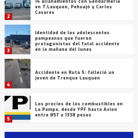
14 allanamientos con Gendarmería
en T.Lauquen, Pehuajó y Carlos
Casares
2
Identidad de los adolescentes
pampeanos que fueron
protagonistas del fatal accidente
en la mañana del lunes
3
Accidente en Ruta 5: falleció un
joven de Trenque Lauquen
4
Los precios de los combustibles en
La Pampa, desde YPF hasta Axion
entre 857 a 1338 pesos
5
La Bolsa de Cereales de Bahía