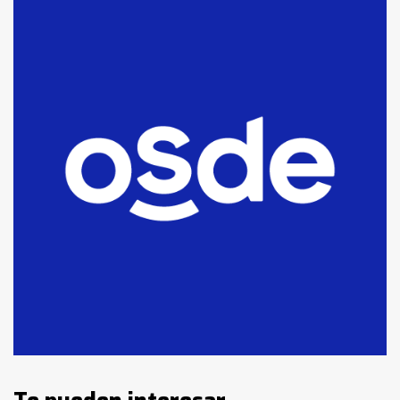
Blanca anticipa que Agosto vendrá
con lluvias y heladas, en gran parte
de la provincia
6
T.Lauquen: tres jóvenes que
intentaron evadir a la Policía
fueron detenidos por
comercialización de drogas en la
7
tarde del sábado
T.Lauquen: se vendió el edificio de
lo que fue la planta Industrial del
Frígorífico Indio Pampa
1
14 allanamientos con Gendarmería
en T.Lauquen, Pehuajó y Carlos
Casares
2
Identidad de los adolescentes