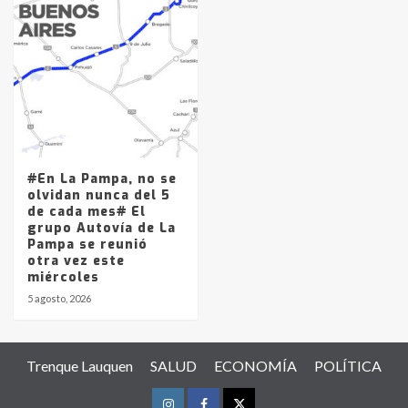
#En La Pampa, no se
olvidan nunca del 5
de cada mes# El
grupo Autovía de La
Pampa se reunió
otra vez este
miércoles
5 agosto, 2026
Trenque Lauquen
SALUD
ECONOMÍA
POLÍTICA