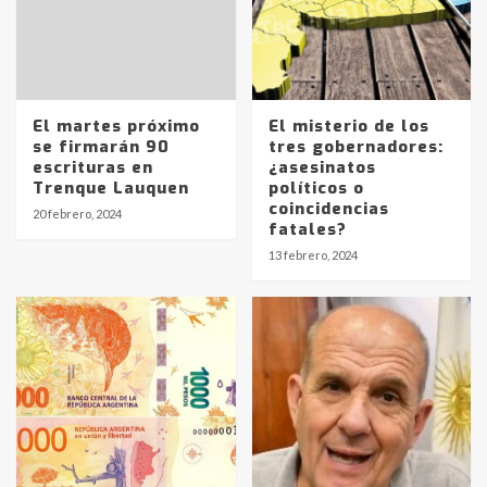
El martes próximo
El misterio de los
se firmarán 90
tres gobernadores:
escrituras en
¿asesinatos
Trenque Lauquen
políticos o
coincidencias
20 febrero, 2024
fatales?
Identidad de los adolescentes
13 febrero, 2024
pampeanos que fueron
protagonistas del fatal accidente
en la mañana del lunes
3
Accidente en Ruta 5: falleció un
joven de Trenque Lauquen
4