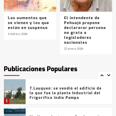
Los precios de los combustibles en
La Pampa, desde YPF hasta Axion
entre 857 a 1338 pesos
5
Los aumentos que
El intendente de
se vienen y los que
Pehuajó propone
están en suspenso
declararar persona
La Bolsa de Cereales de Bahía
no grata a
Blanca anticipa que Agosto vendrá
1 febrero, 2024
legisladores
con lluvias y heladas, en gran parte
nacionales
de la provincia
6
27 enero, 2024
T.Lauquen: tres jóvenes que
intentaron evadir a la Policía
fueron detenidos por
Publicaciones Populares
comercialización de drogas en la
7
tarde del sábado
T.Lauquen: se vendió el edificio de
lo que fue la planta Industrial del
Frígorífico Indio Pampa
1