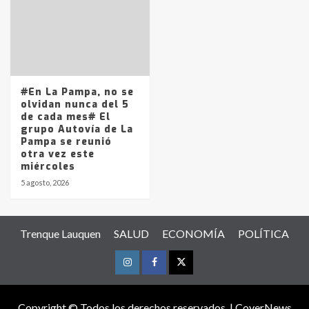
#En La Pampa, no se
olvidan nunca del 5
de cada mes# El
grupo Autovía de La
Pampa se reunió
otra vez este
miércoles
5 agosto, 2026
Trenque Lauquen
SALUD
ECONOMÍA
POLÍTICA
Instagram
Facebook
Twitter
Copyright © Todos los derechos reservados.
|
CoverNews