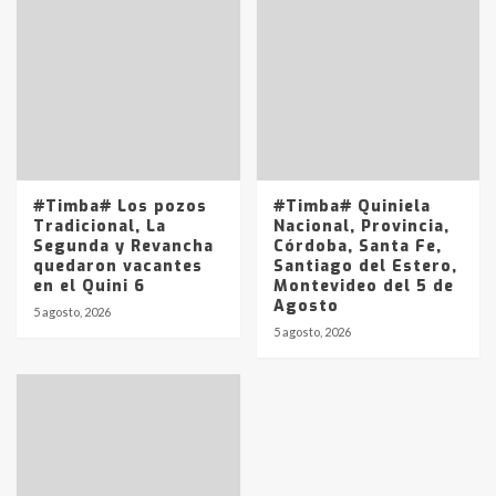
joven de Trenque Lauquen
4
Los precios de los combustibles en
La Pampa, desde YPF hasta Axion
entre 857 a 1338 pesos
5
#Timba# Los pozos
#Timba# Quiniela
Tradicional, La
Nacional, Provincia,
Segunda y Revancha
Córdoba, Santa Fe,
quedaron vacantes
Santiago del Estero,
en el Quini 6
Montevideo del 5 de
Agosto
5 agosto, 2026
5 agosto, 2026