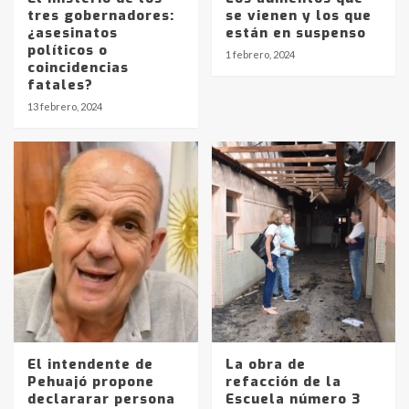
tres gobernadores:
se vienen y los que
¿asesinatos
están en suspenso
políticos o
1 febrero, 2024
coincidencias
fatales?
Identidad de los adolescentes
13 febrero, 2024
pampeanos que fueron
protagonistas del fatal accidente
en la mañana del lunes
3
Accidente en Ruta 5: falleció un
joven de Trenque Lauquen
4
Los precios de los combustibles en
La Pampa, desde YPF hasta Axion
entre 857 a 1338 pesos
5
El intendente de
La obra de
Pehuajó propone
refacción de la
declararar persona
Escuela número 3
La Bolsa de Cereales de Bahía