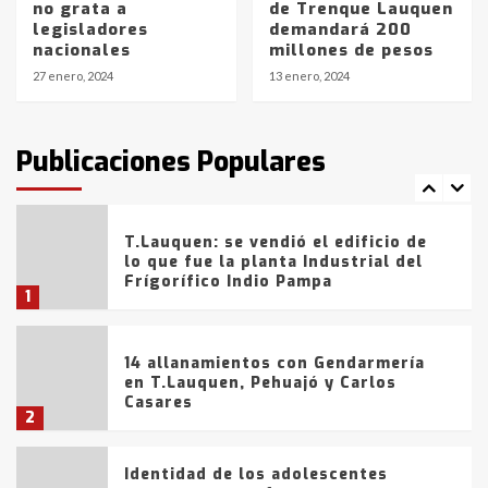
no grata a
de Trenque Lauquen
Blanca anticipa que Agosto vendrá
legisladores
demandará 200
con lluvias y heladas, en gran parte
nacionales
millones de pesos
de la provincia
6
27 enero, 2024
13 enero, 2024
T.Lauquen: tres jóvenes que
intentaron evadir a la Policía
fueron detenidos por
Publicaciones Populares
comercialización de drogas en la
7
tarde del sábado
T.Lauquen: se vendió el edificio de
lo que fue la planta Industrial del
Frígorífico Indio Pampa
1
14 allanamientos con Gendarmería
en T.Lauquen, Pehuajó y Carlos
Casares
2
Identidad de los adolescentes