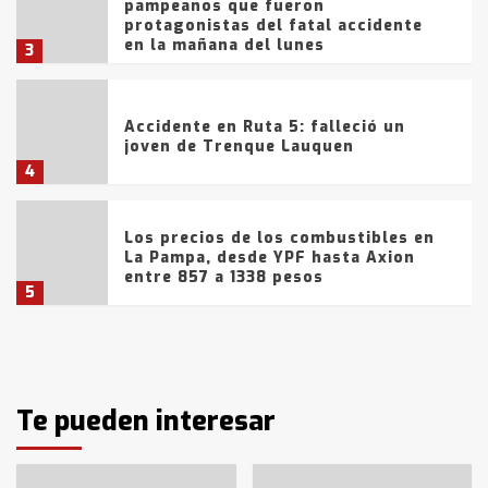
pampeanos que fueron
protagonistas del fatal accidente
en la mañana del lunes
3
Accidente en Ruta 5: falleció un
joven de Trenque Lauquen
4
Los precios de los combustibles en
La Pampa, desde YPF hasta Axion
entre 857 a 1338 pesos
5
La Bolsa de Cereales de Bahía
Blanca anticipa que Agosto vendrá
con lluvias y heladas, en gran parte
de la provincia
Te pueden interesar
6
T.Lauquen: tres jóvenes que
intentaron evadir a la Policía