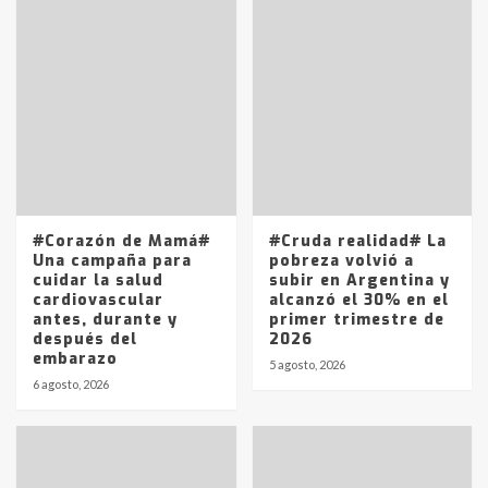
fueron detenidos por
comercialización de drogas en la
7
tarde del sábado
T.Lauquen: se vendió el edificio de
lo que fue la planta Industrial del
Frígorífico Indio Pampa
1
14 allanamientos con Gendarmería
#Corazón de Mamá#
#Cruda realidad# La
en T.Lauquen, Pehuajó y Carlos
Una campaña para
pobreza volvió a
Casares
cuidar la salud
subir en Argentina y
2
cardiovascular
alcanzó el 30% en el
antes, durante y
primer trimestre de
después del
2026
Identidad de los adolescentes
embarazo
pampeanos que fueron
5 agosto, 2026
protagonistas del fatal accidente
6 agosto, 2026
en la mañana del lunes
3
Accidente en Ruta 5: falleció un