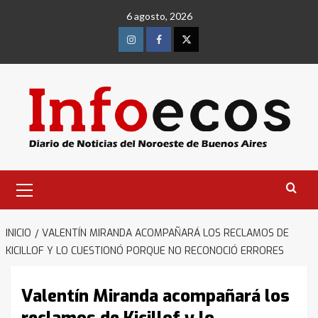
Saltar
6 agosto, 2026
al
contenido
Instagram
Facebook
Twitter
Menú
primario
INICIO
VALENTÍN MIRANDA ACOMPAÑARÁ LOS RECLAMOS DE
KICILLOF Y LO CUESTIONÓ PORQUE NO RECONOCIÓ ERRORES
Valentín Miranda acompañará los