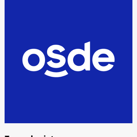
Blanca anticipa que Agosto vendrá
con lluvias y heladas, en gran parte
de la provincia
6
T.Lauquen: tres jóvenes que
intentaron evadir a la Policía
fueron detenidos por
comercialización de drogas en la
7
tarde del sábado
T.Lauquen: se vendió el edificio de
lo que fue la planta Industrial del
Frígorífico Indio Pampa
1
14 allanamientos con Gendarmería
en T.Lauquen, Pehuajó y Carlos
Casares
2
Identidad de los adolescentes