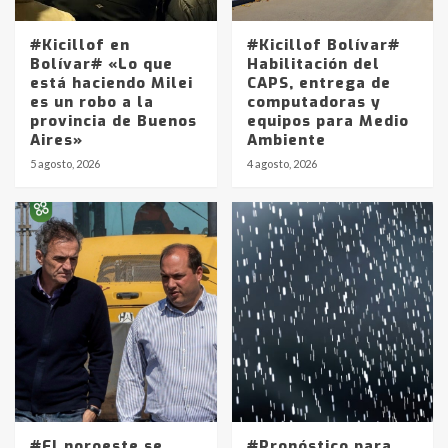
#Kicillof en
#Kicillof Bolívar#
Bolívar# «Lo que
Habilitación del
está haciendo Milei
CAPS, entrega de
es un robo a la
computadoras y
provincia de Buenos
equipos para Medio
Aires»
Ambiente
5 agosto, 2026
4 agosto, 2026
Identidad de los adolescentes
pampeanos que fueron
protagonistas del fatal accidente
en la mañana del lunes
3
Accidente en Ruta 5: falleció un
joven de Trenque Lauquen
4
#El noroeste se
#Pronóstico para