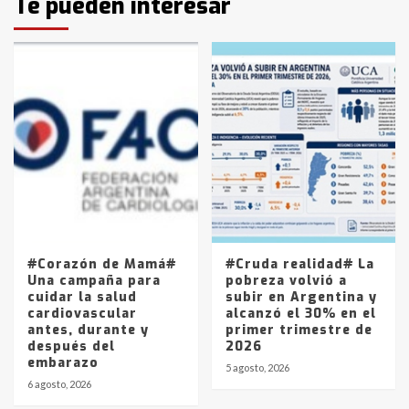
Te pueden interesar
pampeanos que fueron
protagonistas del fatal accidente
en la mañana del lunes
3
Accidente en Ruta 5: falleció un
joven de Trenque Lauquen
4
Los precios de los combustibles en
La Pampa, desde YPF hasta Axion
entre 857 a 1338 pesos
5
#Corazón de Mamá#
#Cruda realidad# La
Una campaña para
pobreza volvió a
cuidar la salud
subir en Argentina y
cardiovascular
alcanzó el 30% en el
antes, durante y
primer trimestre de
después del
2026
embarazo
5 agosto, 2026
6 agosto, 2026