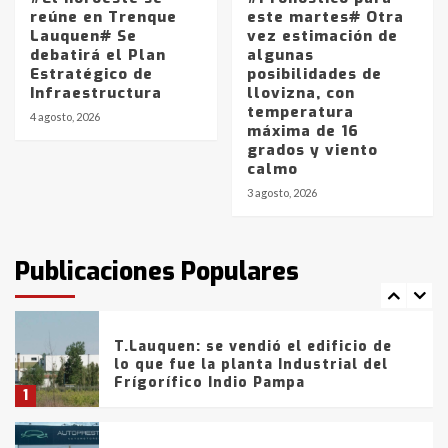
Los precios de los combustibles en
reúne en Trenque
este martes# Otra
La Pampa, desde YPF hasta Axion
Lauquen# Se
vez estimación de
entre 857 a 1338 pesos
debatirá el Plan
algunas
5
Estratégico de
posibilidades de
Infraestructura
llovizna, con
temperatura
La Bolsa de Cereales de Bahía
4 agosto, 2026
máxima de 16
Blanca anticipa que Agosto vendrá
grados y viento
con lluvias y heladas, en gran parte
calmo
de la provincia
6
3 agosto, 2026
T.Lauquen: tres jóvenes que
intentaron evadir a la Policía
fueron detenidos por
Publicaciones Populares
comercialización de drogas en la
7
tarde del sábado
T.Lauquen: se vendió el edificio de
lo que fue la planta Industrial del
Frígorífico Indio Pampa
1