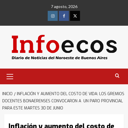
Saltar
7 agosto, 2026
al
contenido
Instagram
Facebook
Twitter
Menú
primario
INICIO
INFLACIÓN Y AUMENTO DEL COSTO DE VIDA: LOS GREMIOS
DOCENTES BONAERENSES CONVOCARON A UN PARO PROVINCIAL
PARA ESTE MARTES 30 DE JUNIO
Inflación y aumento del costo de