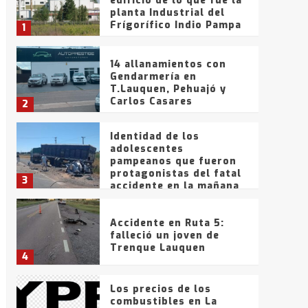
edificio de lo que fue la
planta Industrial del
Frígorífico Indio Pampa
1
14 allanamientos con
Gendarmería en
T.Lauquen, Pehuajó y
Carlos Casares
2
Identidad de los
adolescentes
pampeanos que fueron
protagonistas del fatal
3
accidente en la mañana
del lunes
Accidente en Ruta 5:
falleció un joven de
Trenque Lauquen
4
Los precios de los
combustibles en La