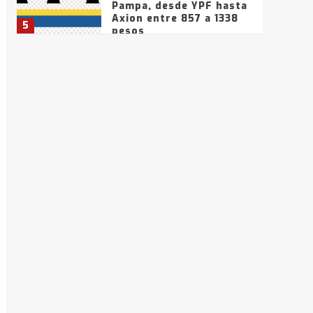
Pampa, desde YPF hasta
Axion entre 857 a 1338
5
pesos
La Bolsa de Cereales de
Bahía Blanca anticipa
que Agosto vendrá con
lluvias y heladas, en
6
gran parte de la
provincia
T.Lauquen: tres jóvenes
que intentaron evadir a
la Policía fueron
detenidos por
7
comercialización de
drogas en la tarde del
sábado
T.Lauquen: se vendió el
edificio de lo que fue la
planta Industrial del
Frígorífico Indio Pampa
1
14 allanamientos con
Gendarmería en