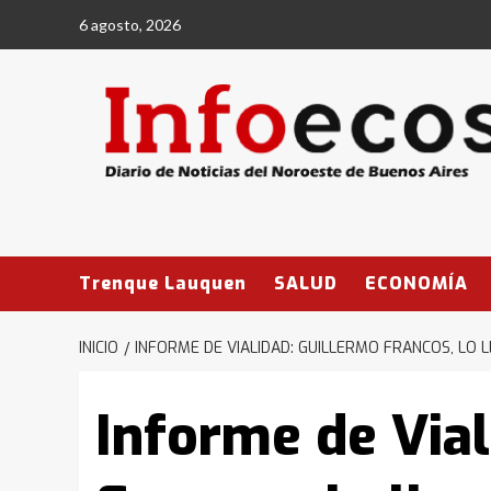
Saltar
6 agosto, 2026
al
contenido
Trenque Lauquen
SALUD
ECONOMÍA
INICIO
INFORME DE VIALIDAD: GUILLERMO FRANCOS, LO 
Informe de Vial