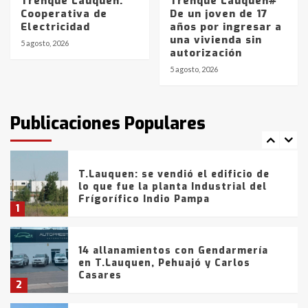
Trenque Lauquen:
Trenque Lauquen#
Cooperativa de
De un joven de 17
La Bolsa de Cereales de Bahía
Electricidad
años por ingresar a
Blanca anticipa que Agosto vendrá
una vivienda sin
con lluvias y heladas, en gran parte
5 agosto, 2026
autorización
de la provincia
6
5 agosto, 2026
T.Lauquen: tres jóvenes que
intentaron evadir a la Policía
fueron detenidos por
Publicaciones Populares
comercialización de drogas en la
7
tarde del sábado
T.Lauquen: se vendió el edificio de
lo que fue la planta Industrial del
Frígorífico Indio Pampa
1
14 allanamientos con Gendarmería
en T.Lauquen, Pehuajó y Carlos
Casares
2