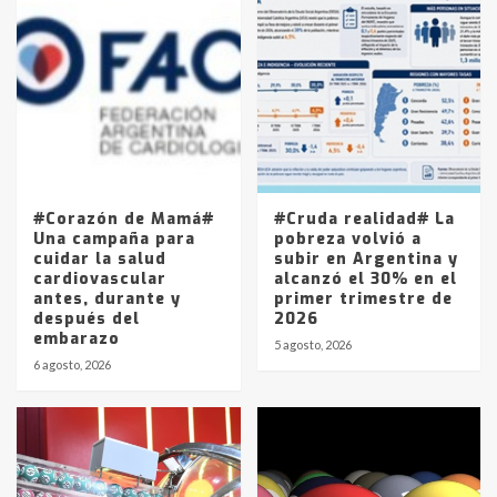
Accidente en Ruta 5: falleció un
joven de Trenque Lauquen
4
Los precios de los combustibles en
La Pampa, desde YPF hasta Axion
entre 857 a 1338 pesos
5
#Corazón de Mamá#
#Cruda realidad# La
Una campaña para
pobreza volvió a
cuidar la salud
subir en Argentina y
cardiovascular
alcanzó el 30% en el
antes, durante y
primer trimestre de
después del
2026
embarazo
5 agosto, 2026
6 agosto, 2026