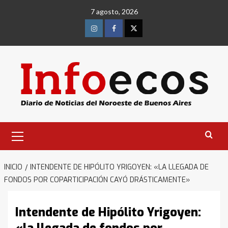
Saltar
7 agosto, 2026
al
contenido
Instagram
Facebook
Twitter
Menú
primario
INICIO
INTENDENTE DE HIPÓLITO YRIGOYEN: «LA LLEGADA DE
FONDOS POR COPARTICIPACIÓN CAYÓ DRÁSTICAMENTE»
Intendente de Hipólito Yrigoyen: