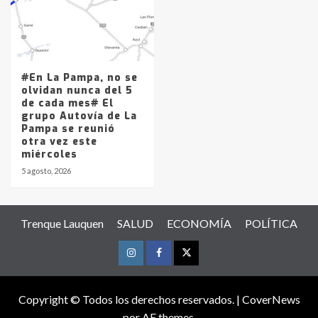
#En La Pampa, no se
olvidan nunca del 5
de cada mes# El
grupo Autovía de La
Pampa se reunió
otra vez este
miércoles
5 agosto, 2026
Trenque Lauquen
SALUD
ECONOMÍA
POLÍTICA
Instagram
Facebook
Twitter
Copyright © Todos los derechos reservados.
|
CoverNews
por AF themes.