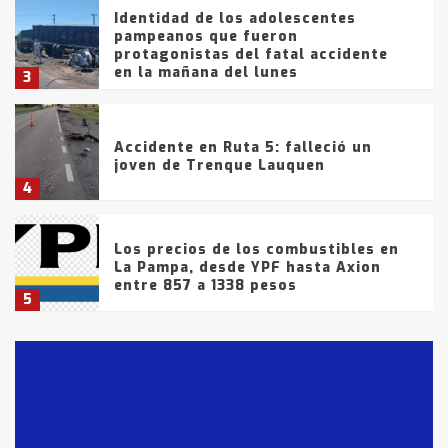
Identidad de los adolescentes
pampeanos que fueron
protagonistas del fatal accidente
en la mañana del lunes
3
Accidente en Ruta 5: falleció un
joven de Trenque Lauquen
4
Los precios de los combustibles en
La Pampa, desde YPF hasta Axion
entre 857 a 1338 pesos
5
La Bolsa de Cereales de Bahía
Blanca anticipa que Agosto vendrá
con lluvias y heladas, en gran parte
de la provincia
6