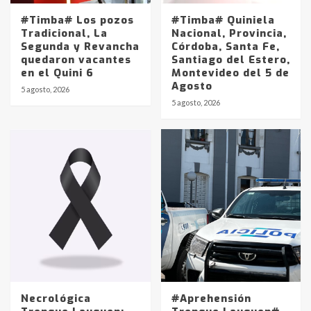
#Timba# Los pozos
#Timba# Quiniela
Tradicional, La
Nacional, Provincia,
Segunda y Revancha
Córdoba, Santa Fe,
quedaron vacantes
Santiago del Estero,
en el Quini 6
Montevideo del 5 de
Agosto
5 agosto, 2026
Identidad de los adolescentes
5 agosto, 2026
pampeanos que fueron
protagonistas del fatal accidente
en la mañana del lunes
3
Accidente en Ruta 5: falleció un
joven de Trenque Lauquen
4
Los precios de los combustibles en
La Pampa, desde YPF hasta Axion
entre 857 a 1338 pesos
5
Necrológica
#Aprehensión