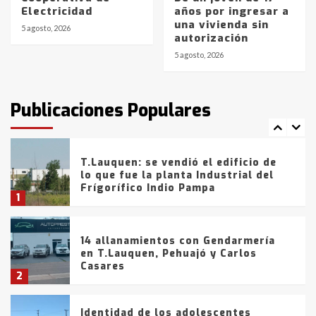
Electricidad
años por ingresar a
Blanca anticipa que Agosto vendrá
una vivienda sin
con lluvias y heladas, en gran parte
5 agosto, 2026
autorización
de la provincia
6
5 agosto, 2026
T.Lauquen: tres jóvenes que
intentaron evadir a la Policía
fueron detenidos por
Publicaciones Populares
comercialización de drogas en la
7
tarde del sábado
T.Lauquen: se vendió el edificio de
lo que fue la planta Industrial del
Frígorífico Indio Pampa
1
14 allanamientos con Gendarmería
en T.Lauquen, Pehuajó y Carlos
Casares
2
Identidad de los adolescentes