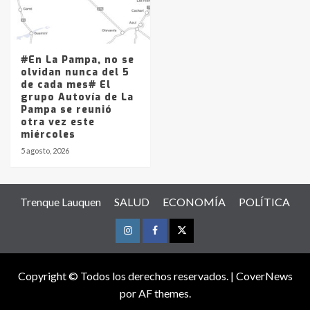
#En La Pampa, no se
olvidan nunca del 5
de cada mes# El
grupo Autovía de La
Pampa se reunió
otra vez este
miércoles
5 agosto, 2026
Trenque Lauquen
SALUD
ECONOMÍA
POLÍTICA
Instagram
Facebook
Twitter
Copyright © Todos los derechos reservados.
|
CoverNews
por AF themes.