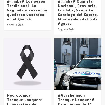
#Timba# Los pozos
#Timba# Quiniela
Tradicional, La
Nacional, Provincia,
Segunda y Revancha
Córdoba, Santa Fe,
quedaron vacantes
Santiago del Estero,
en el Quini 6
Montevideo del 5 de
Agosto
5 agosto, 2026
Identidad de los adolescentes
5 agosto, 2026
pampeanos que fueron
protagonistas del fatal accidente
en la mañana del lunes
3
Accidente en Ruta 5: falleció un
joven de Trenque Lauquen
4
Los precios de los combustibles en
La Pampa, desde YPF hasta Axion
entre 857 a 1338 pesos
5
Necrológica
#Aprehensión
Trenque Lauquen:
Trenque Lauquen#
Cooperativa de
De un joven de 17
La Bolsa de Cereales de Bahía