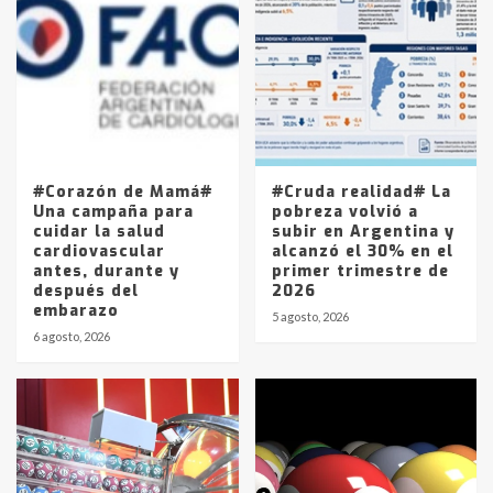
Accidente en Ruta 5: falleció un
joven de Trenque Lauquen
4
Los precios de los combustibles en
La Pampa, desde YPF hasta Axion
entre 857 a 1338 pesos
5
#Corazón de Mamá#
#Cruda realidad# La
Una campaña para
pobreza volvió a
cuidar la salud
subir en Argentina y
cardiovascular
alcanzó el 30% en el
antes, durante y
primer trimestre de
después del
2026
embarazo
5 agosto, 2026
6 agosto, 2026