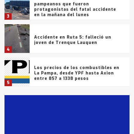
pampeanos que fueron
protagonistas del fatal accidente
en la mañana del lunes
3
Accidente en Ruta 5: falleció un
joven de Trenque Lauquen
4
Los precios de los combustibles en
La Pampa, desde YPF hasta Axion
entre 857 a 1338 pesos
5
La Bolsa de Cereales de Bahía
Blanca anticipa que Agosto vendrá
con lluvias y heladas, en gran parte
de la provincia
6
T.Lauquen: tres jóvenes que