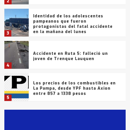
2
Identidad de los adolescentes
pampeanos que fueron
protagonistas del fatal accidente
en la mañana del lunes
3
Accidente en Ruta 5: falleció un
joven de Trenque Lauquen
4
Los precios de los combustibles en
La Pampa, desde YPF hasta Axion
entre 857 a 1338 pesos
5
La Bolsa de Cereales de Bahía
Blanca anticipa que Agosto vendrá
con lluvias y heladas, en gran parte
de la provincia
6