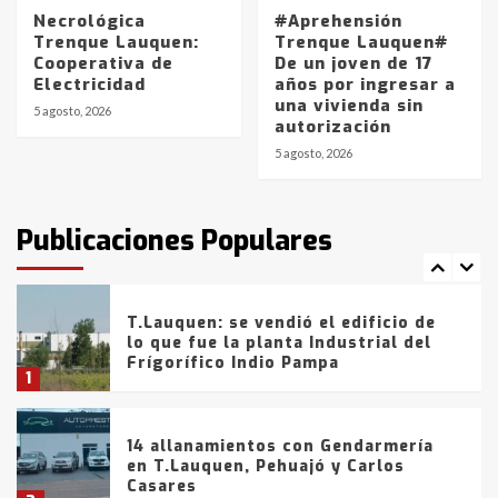
5
Necrológica
#Aprehensión
Trenque Lauquen:
Trenque Lauquen#
Cooperativa de
De un joven de 17
La Bolsa de Cereales de Bahía
Electricidad
años por ingresar a
Blanca anticipa que Agosto vendrá
una vivienda sin
con lluvias y heladas, en gran parte
5 agosto, 2026
autorización
de la provincia
6
5 agosto, 2026
T.Lauquen: tres jóvenes que
intentaron evadir a la Policía
fueron detenidos por
Publicaciones Populares
comercialización de drogas en la
7
tarde del sábado
T.Lauquen: se vendió el edificio de
lo que fue la planta Industrial del
Frígorífico Indio Pampa
1
14 allanamientos con Gendarmería
en T.Lauquen, Pehuajó y Carlos
Casares