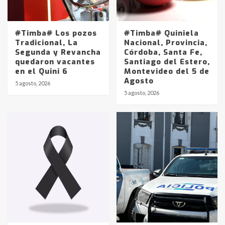
#Timba# Los pozos
#Timba# Quiniela
Tradicional, La
Nacional, Provincia,
Segunda y Revancha
Córdoba, Santa Fe,
quedaron vacantes
Santiago del Estero,
en el Quini 6
Montevideo del 5 de
Agosto
5 agosto, 2026
Identidad de los adolescentes
5 agosto, 2026
pampeanos que fueron
protagonistas del fatal accidente
en la mañana del lunes
3
Accidente en Ruta 5: falleció un
joven de Trenque Lauquen
4
Los precios de los combustibles en
La Pampa, desde YPF hasta Axion
entre 857 a 1338 pesos