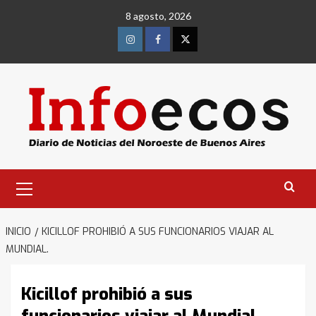
Saltar
8 agosto, 2026
al
contenido
Instagram
Facebook
Twitter
Menú
primario
INICIO
KICILLOF PROHIBIÓ A SUS FUNCIONARIOS VIAJAR AL
MUNDIAL.
Kicillof prohibió a sus