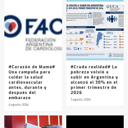
Accidente en Ruta 5: falleció un
joven de Trenque Lauquen
4
Los precios de los combustibles en
La Pampa, desde YPF hasta Axion
entre 857 a 1338 pesos
5
#Corazón de Mamá#
#Cruda realidad# La
Una campaña para
pobreza volvió a
cuidar la salud
subir en Argentina y
cardiovascular
alcanzó el 30% en el
antes, durante y
primer trimestre de
después del
2026
embarazo
5 agosto, 2026
6 agosto, 2026