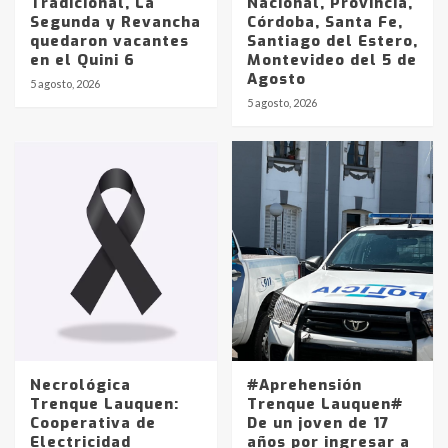
Tradicional, La
Nacional, Provincia,
Segunda y Revancha
Córdoba, Santa Fe,
quedaron vacantes
Santiago del Estero,
en el Quini 6
Montevideo del 5 de
Agosto
5 agosto, 2026
Identidad de los adolescentes
5 agosto, 2026
pampeanos que fueron
protagonistas del fatal accidente
en la mañana del lunes
3
Accidente en Ruta 5: falleció un
joven de Trenque Lauquen
4
Los precios de los combustibles en
La Pampa, desde YPF hasta Axion
entre 857 a 1338 pesos
5
Necrológica
#Aprehensión
Trenque Lauquen:
Trenque Lauquen#
Cooperativa de
De un joven de 17
La Bolsa de Cereales de Bahía
Electricidad
años por ingresar a
Blanca anticipa que Agosto vendrá