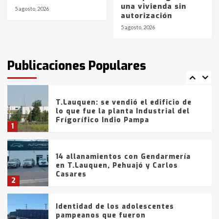
una vivienda sin
con lluvias y heladas, en gran parte
5 agosto, 2026
autorización
de la provincia
6
5 agosto, 2026
T.Lauquen: tres jóvenes que
intentaron evadir a la Policía
fueron detenidos por
Publicaciones Populares
comercialización de drogas en la
7
tarde del sábado
T.Lauquen: se vendió el edificio de
lo que fue la planta Industrial del
Frígorífico Indio Pampa
1
14 allanamientos con Gendarmería
en T.Lauquen, Pehuajó y Carlos
Casares
2
Identidad de los adolescentes
pampeanos que fueron