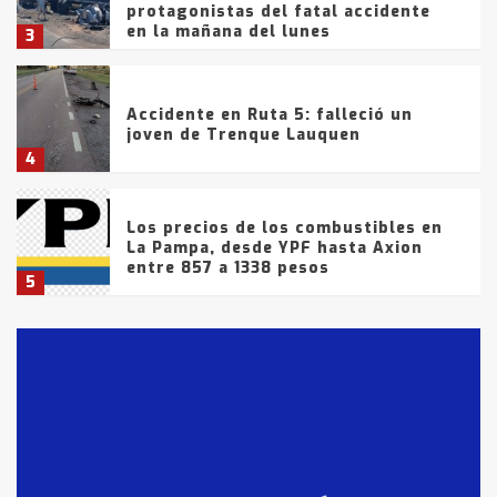
protagonistas del fatal accidente
en la mañana del lunes
3
Accidente en Ruta 5: falleció un
joven de Trenque Lauquen
4
Los precios de los combustibles en
La Pampa, desde YPF hasta Axion
entre 857 a 1338 pesos
5
La Bolsa de Cereales de Bahía
Blanca anticipa que Agosto vendrá
con lluvias y heladas, en gran parte
de la provincia
6
T.Lauquen: tres jóvenes que
intentaron evadir a la Policía