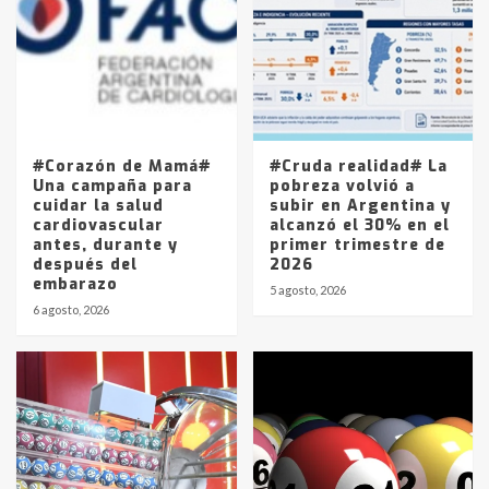
joven de Trenque Lauquen
4
Los precios de los combustibles en
La Pampa, desde YPF hasta Axion
entre 857 a 1338 pesos
5
#Corazón de Mamá#
#Cruda realidad# La
Una campaña para
pobreza volvió a
cuidar la salud
subir en Argentina y
cardiovascular
alcanzó el 30% en el
antes, durante y
primer trimestre de
después del
2026
embarazo
5 agosto, 2026
6 agosto, 2026