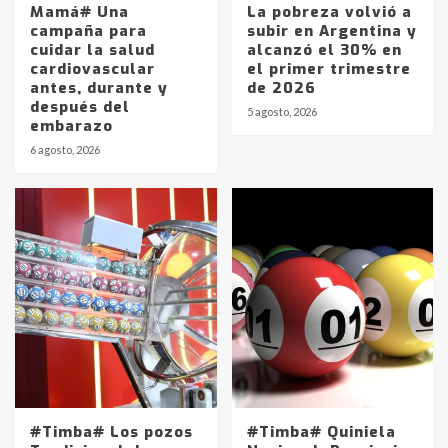
Mamá# Una
La pobreza volvió a
campaña para
subir en Argentina y
cuidar la salud
alcanzó el 30% en
cardiovascular
el primer trimestre
antes, durante y
de 2026
después del
5 agosto, 2026
embarazo
6 agosto, 2026
#Timba# Los pozos
#Timba# Quiniela