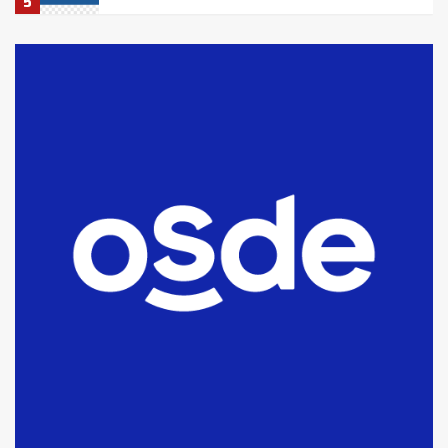
5
La Bolsa de Cereales de Bahía
Blanca anticipa que Agosto vendrá
con lluvias y heladas, en gran parte
de la provincia
6
T.Lauquen: tres jóvenes que
intentaron evadir a la Policía
fueron detenidos por
comercialización de drogas en la
7
tarde del sábado
T.Lauquen: se vendió el edificio de
lo que fue la planta Industrial del
Frígorífico Indio Pampa
1
14 allanamientos con Gendarmería
en T.Lauquen, Pehuajó y Carlos
Casares
2