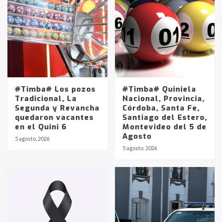
#Timba# Los pozos
#Timba# Quiniela
Tradicional, La
Nacional, Provincia,
Segunda y Revancha
Córdoba, Santa Fe,
quedaron vacantes
Santiago del Estero,
en el Quini 6
Montevideo del 5 de
Agosto
5 agosto, 2026
Identidad de los adolescentes
5 agosto, 2026
pampeanos que fueron
protagonistas del fatal accidente
en la mañana del lunes
3
Accidente en Ruta 5: falleció un
joven de Trenque Lauquen