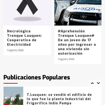
4
Los precios de los combustibles en
La Pampa, desde YPF hasta Axion
entre 857 a 1338 pesos
5
Necrológica
#Aprehensión
Trenque Lauquen:
Trenque Lauquen#
Cooperativa de
De un joven de 17
La Bolsa de Cereales de Bahía
Electricidad
años por ingresar a
Blanca anticipa que Agosto vendrá
una vivienda sin
con lluvias y heladas, en gran parte
5 agosto, 2026
autorización
de la provincia
6
5 agosto, 2026
T.Lauquen: tres jóvenes que
intentaron evadir a la Policía
fueron detenidos por
Publicaciones Populares
comercialización de drogas en la
7
tarde del sábado
T.Lauquen: se vendió el edificio de
lo que fue la planta Industrial del
Frígorífico Indio Pampa