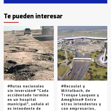
Identidad de los adolescentes
Te pueden interesar
pampeanos que fueron
protagonistas del fatal accidente
en la mañana del lunes
3
Accidente en Ruta 5: falleció un
joven de Trenque Lauquen
4
Los precios de los combustibles en
La Pampa, desde YPF hasta Axion
entre 857 a 1338 pesos
5
#Rutas nacionales
#Recoulat y
sin inversión# “Cada
Mittelbach, de
accidentado termina
Trenque Lauquen y
en un hospital
Ameghino# Entre
municipal”, señaló el
otros intendentes y
ex intendente de
con empresarios,