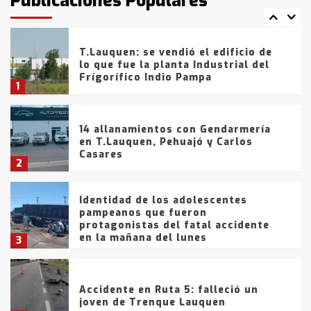
Publicaciones Populares
comercialización de drogas en la
7
tarde del sábado
T.Lauquen: se vendió el edificio de
lo que fue la planta Industrial del
Frígorífico Indio Pampa
1
14 allanamientos con Gendarmería
en T.Lauquen, Pehuajó y Carlos
Casares
2
Identidad de los adolescentes
pampeanos que fueron
protagonistas del fatal accidente
en la mañana del lunes
3
Accidente en Ruta 5: falleció un
joven de Trenque Lauquen