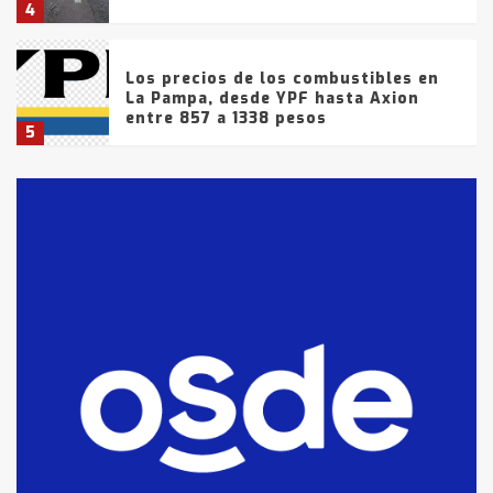
4
Los precios de los combustibles en
La Pampa, desde YPF hasta Axion
entre 857 a 1338 pesos
5
La Bolsa de Cereales de Bahía
Blanca anticipa que Agosto vendrá
con lluvias y heladas, en gran parte
de la provincia
6
T.Lauquen: tres jóvenes que
intentaron evadir a la Policía
fueron detenidos por
comercialización de drogas en la
7
tarde del sábado
T.Lauquen: se vendió el edificio de
lo que fue la planta Industrial del
Frígorífico Indio Pampa