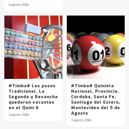
6 agosto, 2026
#Timba# Los pozos
#Timba# Quiniela
Tradicional, La
Nacional, Provincia,
Segunda y Revancha
Córdoba, Santa Fe,
quedaron vacantes
Santiago del Estero,
en el Quini 6
Montevideo del 5 de
Agosto
5 agosto, 2026
Identidad de los adolescentes
5 agosto, 2026
pampeanos que fueron
protagonistas del fatal accidente