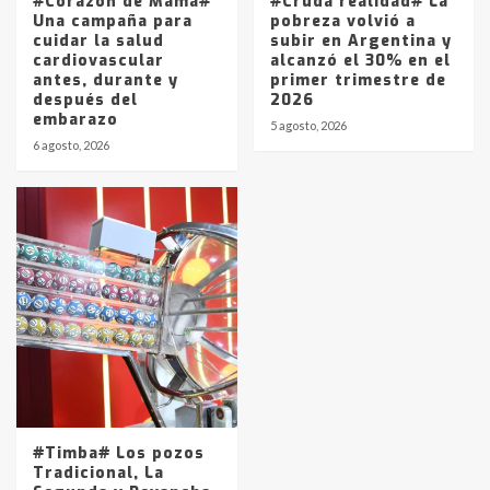
#Corazón de Mamá#
#Cruda realidad# La
Una campaña para
pobreza volvió a
cuidar la salud
subir en Argentina y
cardiovascular
alcanzó el 30% en el
antes, durante y
primer trimestre de
después del
2026
embarazo
5 agosto, 2026
6 agosto, 2026
#Timba# Los pozos
Tradicional, La