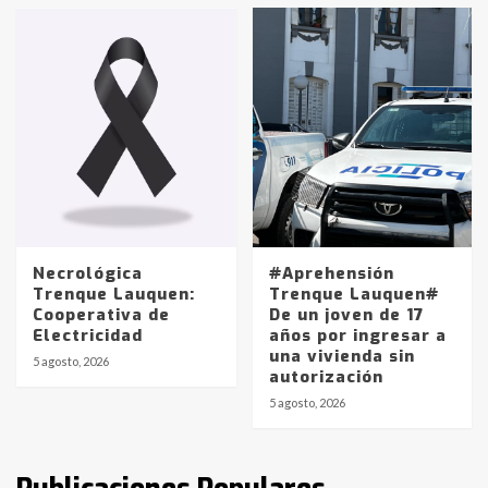
en la mañana del lunes
3
Accidente en Ruta 5: falleció un
joven de Trenque Lauquen
4
Los precios de los combustibles en
La Pampa, desde YPF hasta Axion
entre 857 a 1338 pesos
5
Necrológica
#Aprehensión
Trenque Lauquen:
Trenque Lauquen#
Cooperativa de
De un joven de 17
La Bolsa de Cereales de Bahía
Electricidad
años por ingresar a
Blanca anticipa que Agosto vendrá
una vivienda sin
con lluvias y heladas, en gran parte
5 agosto, 2026
autorización
de la provincia
6
5 agosto, 2026
T.Lauquen: tres jóvenes que
intentaron evadir a la Policía
fueron detenidos por