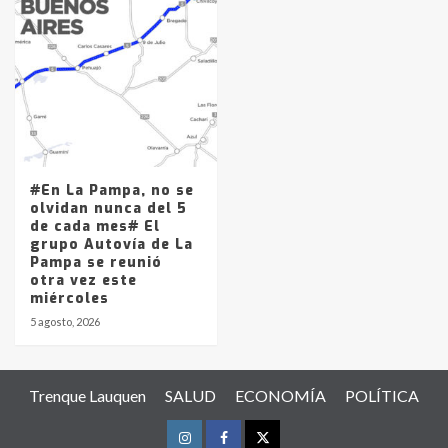
#En La Pampa, no se
olvidan nunca del 5
de cada mes# El
grupo Autovía de La
Pampa se reunió
otra vez este
miércoles
5 agosto, 2026
Trenque Lauquen
SALUD
ECONOMÍA
POLÍTICA