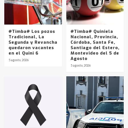
#Timba# Los pozos
#Timba# Quiniela
Tradicional, La
Nacional, Provincia,
Segunda y Revancha
Córdoba, Santa Fe,
quedaron vacantes
Santiago del Estero,
en el Quini 6
Montevideo del 5 de
Agosto
5 agosto, 2026
Identidad de los adolescentes
5 agosto, 2026
pampeanos que fueron
protagonistas del fatal accidente
en la mañana del lunes
3
Accidente en Ruta 5: falleció un
joven de Trenque Lauquen
4