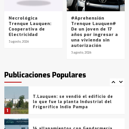
Los precios de los combustibles en
La Pampa, desde YPF hasta Axion
entre 857 a 1338 pesos
5
Necrológica
#Aprehensión
Trenque Lauquen:
Trenque Lauquen#
Cooperativa de
De un joven de 17
La Bolsa de Cereales de Bahía
Electricidad
años por ingresar a
Blanca anticipa que Agosto vendrá
una vivienda sin
con lluvias y heladas, en gran parte
5 agosto, 2026
autorización
de la provincia
6
5 agosto, 2026
T.Lauquen: tres jóvenes que
intentaron evadir a la Policía
fueron detenidos por
Publicaciones Populares
comercialización de drogas en la
7
tarde del sábado
T.Lauquen: se vendió el edificio de
lo que fue la planta Industrial del
Frígorífico Indio Pampa
1
14 allanamientos con Gendarmería