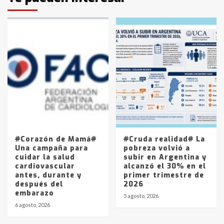
protagonistas del fatal accidente
en la mañana del lunes
3
Accidente en Ruta 5: falleció un
joven de Trenque Lauquen
4
Los precios de los combustibles en
La Pampa, desde YPF hasta Axion
entre 857 a 1338 pesos
5
#Corazón de Mamá#
#Cruda realidad# La
Una campaña para
pobreza volvió a
cuidar la salud
subir en Argentina y
cardiovascular
alcanzó el 30% en el
antes, durante y
primer trimestre de
después del
2026
embarazo
5 agosto, 2026
6 agosto, 2026