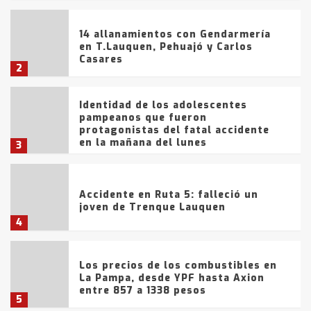
14 allanamientos con Gendarmería
en T.Lauquen, Pehuajó y Carlos
Casares
2
Identidad de los adolescentes
pampeanos que fueron
protagonistas del fatal accidente
en la mañana del lunes
3
Accidente en Ruta 5: falleció un
joven de Trenque Lauquen
4
Los precios de los combustibles en
La Pampa, desde YPF hasta Axion
entre 857 a 1338 pesos
5