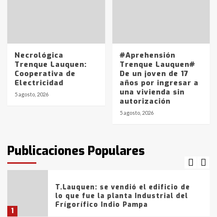
Los precios de los combustibles en
La Pampa, desde YPF hasta Axion
entre 857 a 1338 pesos
5
Necrológica
#Aprehensión
Trenque Lauquen:
Trenque Lauquen#
Cooperativa de
De un joven de 17
La Bolsa de Cereales de Bahía
Electricidad
años por ingresar a
Blanca anticipa que Agosto vendrá
una vivienda sin
con lluvias y heladas, en gran parte
5 agosto, 2026
autorización
de la provincia
6
5 agosto, 2026
T.Lauquen: tres jóvenes que
intentaron evadir a la Policía
fueron detenidos por
Publicaciones Populares
comercialización de drogas en la
7
tarde del sábado
T.Lauquen: se vendió el edificio de
lo que fue la planta Industrial del
Frígorífico Indio Pampa
1