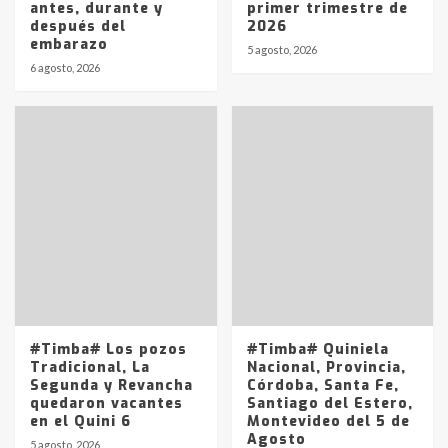
antes, durante y
primer trimestre de
después del
2026
Identidad de los adolescentes
embarazo
pampeanos que fueron
5 agosto, 2026
protagonistas del fatal accidente
6 agosto, 2026
en la mañana del lunes
3
Accidente en Ruta 5: falleció un
joven de Trenque Lauquen
4
Los precios de los combustibles en
La Pampa, desde YPF hasta Axion
entre 857 a 1338 pesos
5
#Timba# Los pozos
#Timba# Quiniela
Tradicional, La
Nacional, Provincia,
Segunda y Revancha
Córdoba, Santa Fe,
quedaron vacantes
Santiago del Estero,
en el Quini 6
Montevideo del 5 de
Agosto
5 agosto, 2026