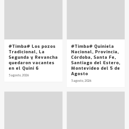
#Timba# Los pozos
#Timba# Quiniela
Tradicional, La
Nacional, Provincia,
Segunda y Revancha
Córdoba, Santa Fe,
quedaron vacantes
Santiago del Estero,
en el Quini 6
Montevideo del 5 de
Agosto
5 agosto, 2026
Identidad de los adolescentes
5 agosto, 2026
pampeanos que fueron
protagonistas del fatal accidente
en la mañana del lunes
3
Accidente en Ruta 5: falleció un
joven de Trenque Lauquen
4