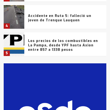
Accidente en Ruta 5: falleció un
joven de Trenque Lauquen
4
Los precios de los combustibles en
La Pampa, desde YPF hasta Axion
entre 857 a 1338 pesos
5
La Bolsa de Cereales de Bahía
Blanca anticipa que Agosto vendrá
con lluvias y heladas, en gran parte
de la provincia
6
T.Lauquen: tres jóvenes que
intentaron evadir a la Policía
fueron detenidos por
comercialización de drogas en la
7
tarde del sábado