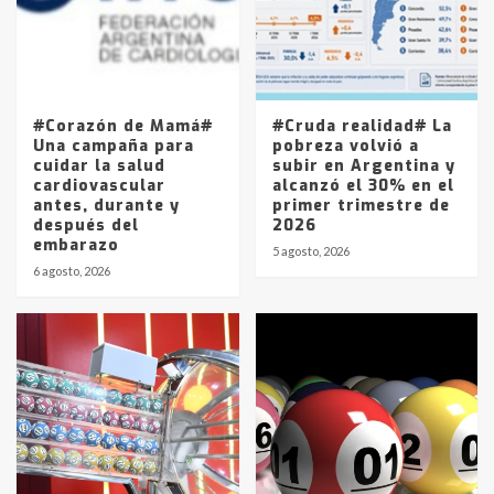
Los precios de los combustibles en
La Pampa, desde YPF hasta Axion
entre 857 a 1338 pesos
5
#Corazón de Mamá#
#Cruda realidad# La
Una campaña para
pobreza volvió a
cuidar la salud
subir en Argentina y
cardiovascular
alcanzó el 30% en el
antes, durante y
primer trimestre de
después del
2026
embarazo
5 agosto, 2026
6 agosto, 2026