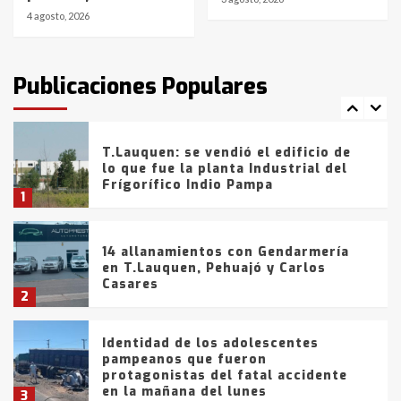
4 agosto, 2026
T.Lauquen: tres jóvenes que
intentaron evadir a la Policía
fueron detenidos por
Publicaciones Populares
comercialización de drogas en la
7
tarde del sábado
T.Lauquen: se vendió el edificio de
lo que fue la planta Industrial del
Frígorífico Indio Pampa
1
14 allanamientos con Gendarmería
en T.Lauquen, Pehuajó y Carlos
Casares
2
Identidad de los adolescentes
pampeanos que fueron
protagonistas del fatal accidente
en la mañana del lunes
3