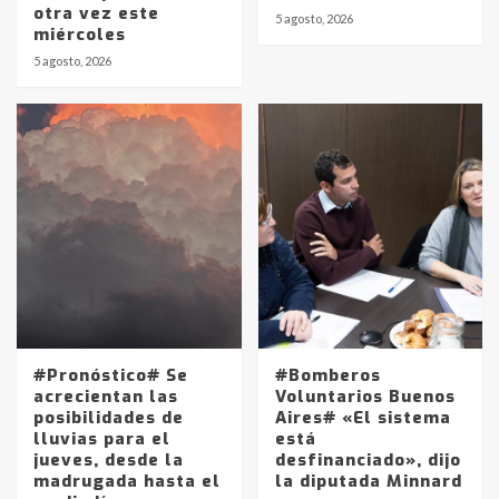
otra vez este
5 agosto, 2026
miércoles
5 agosto, 2026
#Pronóstico# Se
#Bomberos
acrecientan las
Voluntarios Buenos
posibilidades de
Aires# «El sistema
lluvias para el
está
jueves, desde la
desfinanciado», dijo
madrugada hasta el
la diputada Minnard