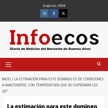
Saltar
6 agosto, 2026
al
contenido
Instagram
Facebook
Twitter
Menú
primario
INICIO
LA ESTIMACIÓN PARA ESTE DOMINGO ES DE CONDICIONES
A MANTENERSE, CON TEMPERATURA QUE NO SUPERARÍA LOS
26°.
La estimación para este domingo