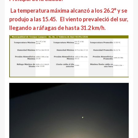
La temperatura máxima alcanzó a los 26.2° y se
produjo a las 15.45.
El viento prevaleció del sur,
llegando a ráfagas de hasta 31.2 km/h.