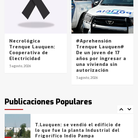
4
Los precios de los combustibles en
La Pampa, desde YPF hasta Axion
entre 857 a 1338 pesos
5
Necrológica
#Aprehensión
Trenque Lauquen:
Trenque Lauquen#
Cooperativa de
De un joven de 17
La Bolsa de Cereales de Bahía
Electricidad
años por ingresar a
Blanca anticipa que Agosto vendrá
una vivienda sin
con lluvias y heladas, en gran parte
5 agosto, 2026
autorización
de la provincia
6
5 agosto, 2026
T.Lauquen: tres jóvenes que
intentaron evadir a la Policía
fueron detenidos por
Publicaciones Populares
comercialización de drogas en la
7
tarde del sábado
T.Lauquen: se vendió el edificio de
lo que fue la planta Industrial del
Frígorífico Indio Pampa