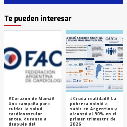
Identidad de los adolescentes
Te pueden interesar
pampeanos que fueron
protagonistas del fatal accidente
en la mañana del lunes
3
Accidente en Ruta 5: falleció un
joven de Trenque Lauquen
4
Los precios de los combustibles en
La Pampa, desde YPF hasta Axion
entre 857 a 1338 pesos
5
#Corazón de Mamá#
#Cruda realidad# La
Una campaña para
pobreza volvió a
cuidar la salud
subir en Argentina y
cardiovascular
alcanzó el 30% en el
antes, durante y
primer trimestre de
después del
2026