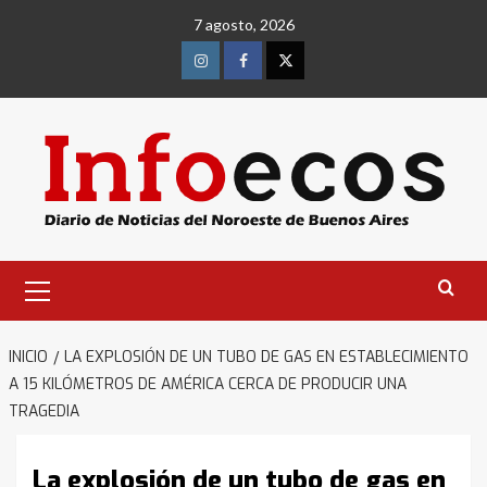
Saltar
7 agosto, 2026
al
contenido
Instagram
Facebook
Twitter
Menú
primario
INICIO
LA EXPLOSIÓN DE UN TUBO DE GAS EN ESTABLECIMIENTO
A 15 KILÓMETROS DE AMÉRICA CERCA DE PRODUCIR UNA
TRAGEDIA
La explosión de un tubo de gas en