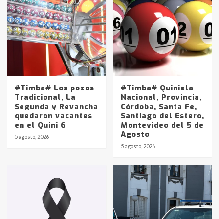
#Timba# Los pozos
#Timba# Quiniela
Tradicional, La
Nacional, Provincia,
Segunda y Revancha
Córdoba, Santa Fe,
quedaron vacantes
Santiago del Estero,
en el Quini 6
Montevideo del 5 de
Agosto
5 agosto, 2026
Identidad de los adolescentes
5 agosto, 2026
pampeanos que fueron
protagonistas del fatal accidente
en la mañana del lunes
3
Accidente en Ruta 5: falleció un
joven de Trenque Lauquen