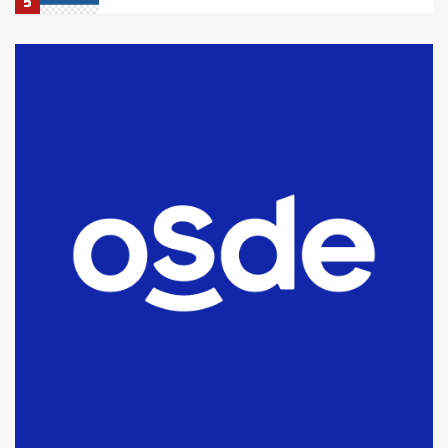
5
La Bolsa de Cereales de Bahía
Blanca anticipa que Agosto vendrá
con lluvias y heladas, en gran parte
de la provincia
6
T.Lauquen: tres jóvenes que
intentaron evadir a la Policía
fueron detenidos por
comercialización de drogas en la
7
tarde del sábado
T.Lauquen: se vendió el edificio de
lo que fue la planta Industrial del
Frígorífico Indio Pampa
1
14 allanamientos con Gendarmería
en T.Lauquen, Pehuajó y Carlos
Casares
2