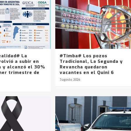
ealidad# La
#Timba# Los pozos
olvió a subir en
Tradicional, La Segunda y
a y alcanzó el 30%
Revancha quedaron
mer trimestre de
vacantes en el Quini 6
5 agosto, 2026