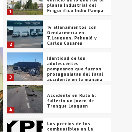
edificio de lo que fue la
planta Industrial del
Frígorífico Indio Pampa
1
14 allanamientos con
Gendarmería en
T.Lauquen, Pehuajó y
Carlos Casares
2
Identidad de los
adolescentes
pampeanos que fueron
protagonistas del fatal
3
accidente en la mañana
del lunes
Accidente en Ruta 5:
falleció un joven de
Trenque Lauquen
4
Los precios de los
combustibles en La