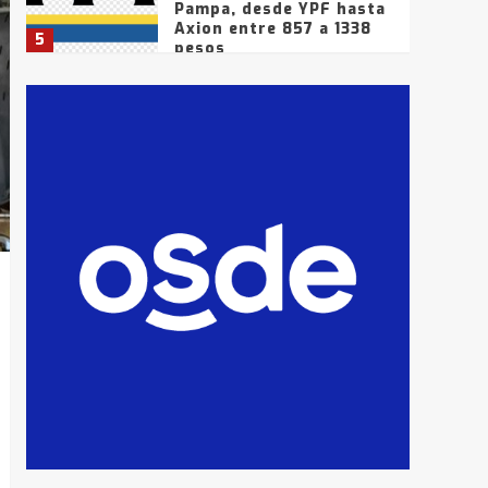
Pampa, desde YPF hasta
Axion entre 857 a 1338
5
pesos
La Bolsa de Cereales de
Bahía Blanca anticipa
que Agosto vendrá con
lluvias y heladas, en
6
gran parte de la
provincia
T.Lauquen: tres jóvenes
que intentaron evadir a
la Policía fueron
detenidos por
7
comercialización de
drogas en la tarde del
sábado
T.Lauquen: se vendió el
edificio de lo que fue la
planta Industrial del
Frígorífico Indio Pampa
1
14 allanamientos con
Gendarmería en