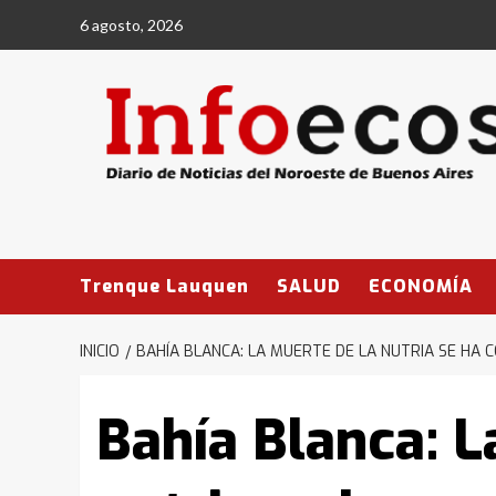
Saltar
6 agosto, 2026
al
contenido
Trenque Lauquen
SALUD
ECONOMÍA
INICIO
BAHÍA BLANCA: LA MUERTE DE LA NUTRIA SE HA 
Bahía Blanca: L