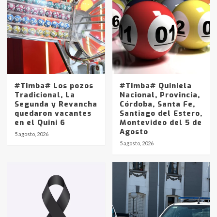
#Timba# Los pozos
#Timba# Quiniela
Tradicional, La
Nacional, Provincia,
Segunda y Revancha
Córdoba, Santa Fe,
quedaron vacantes
Santiago del Estero,
en el Quini 6
Montevideo del 5 de
Agosto
5 agosto, 2026
Identidad de los adolescentes
5 agosto, 2026
pampeanos que fueron
protagonistas del fatal accidente
en la mañana del lunes
3
Accidente en Ruta 5: falleció un
joven de Trenque Lauquen