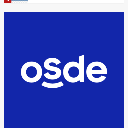
La Bolsa de Cereales de Bahía
Blanca anticipa que Agosto vendrá
con lluvias y heladas, en gran parte
de la provincia
6
T.Lauquen: tres jóvenes que
intentaron evadir a la Policía
fueron detenidos por
comercialización de drogas en la
7
tarde del sábado
T.Lauquen: se vendió el edificio de
lo que fue la planta Industrial del
Frígorífico Indio Pampa
1
14 allanamientos con Gendarmería
en T.Lauquen, Pehuajó y Carlos
Casares
2