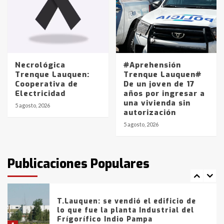
4
Los precios de los combustibles en
La Pampa, desde YPF hasta Axion
entre 857 a 1338 pesos
5
Necrológica
#Aprehensión
Trenque Lauquen:
Trenque Lauquen#
Cooperativa de
De un joven de 17
La Bolsa de Cereales de Bahía
Electricidad
años por ingresar a
Blanca anticipa que Agosto vendrá
una vivienda sin
con lluvias y heladas, en gran parte
5 agosto, 2026
autorización
de la provincia
6
5 agosto, 2026
T.Lauquen: tres jóvenes que
intentaron evadir a la Policía
fueron detenidos por
Publicaciones Populares
comercialización de drogas en la
7
tarde del sábado
T.Lauquen: se vendió el edificio de
lo que fue la planta Industrial del
Frígorífico Indio Pampa