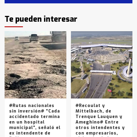
Identidad de los adolescentes
Te pueden interesar
pampeanos que fueron
protagonistas del fatal accidente
en la mañana del lunes
3
Accidente en Ruta 5: falleció un
joven de Trenque Lauquen
4
Los precios de los combustibles en
La Pampa, desde YPF hasta Axion
entre 857 a 1338 pesos
5
#Rutas nacionales
#Recoulat y
sin inversión# “Cada
Mittelbach, de
accidentado termina
Trenque Lauquen y
en un hospital
Ameghino# Entre
municipal”, señaló el
otros intendentes y
ex intendente de
con empresarios,