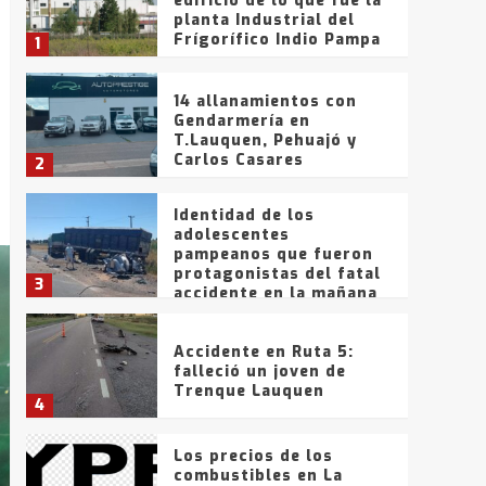
edificio de lo que fue la
planta Industrial del
Frígorífico Indio Pampa
1
14 allanamientos con
Gendarmería en
T.Lauquen, Pehuajó y
Carlos Casares
2
Identidad de los
adolescentes
pampeanos que fueron
protagonistas del fatal
3
accidente en la mañana
del lunes
Accidente en Ruta 5:
falleció un joven de
Trenque Lauquen
4
Los precios de los
combustibles en La