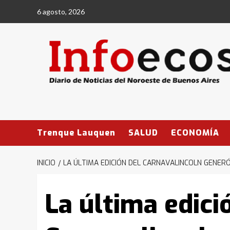
Saltar
6 agosto, 2026
al
contenido
Trenque Lauquen
SALUD
ECONOMÍA
INICIO
LA ÚLTIMA EDICIÓN DEL CARNAVALINCOLN GENER
La última edici