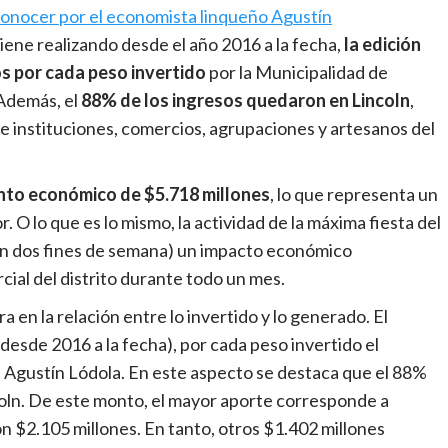
conocer por el economista linqueño Agustín
iene realizando desde el año 2016 a la fecha,
la edición
s por cada peso invertido
por la Municipalidad de
 Además, el
88% de los ingresos quedaron en Lincoln
,
 instituciones, comercios, agrupaciones y artesanos del
to económico de $5.718 millones
, lo que representa un
. O lo que es lo mismo, la actividad de la máxima fiesta del
en dos fines de semana) un impacto económico
cial del distrito durante todo un mes.
a en la relación entre lo invertido y lo generado. El
 (desde 2016 a la fecha), por cada peso invertido el
e Agustín Lódola. En este aspecto se destaca que el 88%
ncoln. De este monto, el mayor aporte corresponde a
on $2.105 millones. En tanto, otros $1.402 millones