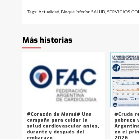
Tags:
Actualidad
,
Bloque inferior
,
SALUD
,
SERVICIOS C
Más historias
#Corazón de Mamá# Una
#Cruda r
campaña para cuidar la
pobreza v
salud cardiovascular antes,
Argentin
durante y después del
en el pri
embarazo
2026