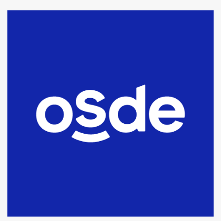
La Bolsa de Cereales de Bahía
Blanca anticipa que Agosto vendrá
con lluvias y heladas, en gran parte
de la provincia
6
T.Lauquen: tres jóvenes que
intentaron evadir a la Policía
fueron detenidos por
comercialización de drogas en la
7
tarde del sábado
T.Lauquen: se vendió el edificio de
lo que fue la planta Industrial del
Frígorífico Indio Pampa
1
14 allanamientos con Gendarmería
en T.Lauquen, Pehuajó y Carlos
Casares
2