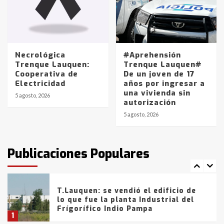
Los precios de los combustibles en
La Pampa, desde YPF hasta Axion
entre 857 a 1338 pesos
5
Necrológica
#Aprehensión
Trenque Lauquen:
Trenque Lauquen#
Cooperativa de
De un joven de 17
La Bolsa de Cereales de Bahía
Electricidad
años por ingresar a
Blanca anticipa que Agosto vendrá
una vivienda sin
con lluvias y heladas, en gran parte
5 agosto, 2026
autorización
de la provincia
6
5 agosto, 2026
T.Lauquen: tres jóvenes que
intentaron evadir a la Policía
fueron detenidos por
Publicaciones Populares
comercialización de drogas en la
7
tarde del sábado
T.Lauquen: se vendió el edificio de
lo que fue la planta Industrial del
Frígorífico Indio Pampa
1