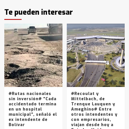
Identidad de los adolescentes
Te pueden interesar
pampeanos que fueron
protagonistas del fatal accidente
en la mañana del lunes
3
Accidente en Ruta 5: falleció un
joven de Trenque Lauquen
4
Los precios de los combustibles en
La Pampa, desde YPF hasta Axion
entre 857 a 1338 pesos
5
#Rutas nacionales
#Recoulat y
sin inversión# “Cada
Mittelbach, de
accidentado termina
Trenque Lauquen y
en un hospital
Ameghino# Entre
municipal”, señaló el
otros intendentes y
ex intendente de
con empresarios,
Bolívar
viajan desde hoy a