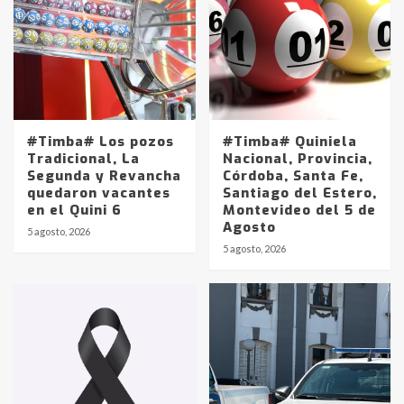
#Timba# Los pozos
#Timba# Quiniela
Tradicional, La
Nacional, Provincia,
Segunda y Revancha
Córdoba, Santa Fe,
quedaron vacantes
Santiago del Estero,
en el Quini 6
Montevideo del 5 de
Agosto
5 agosto, 2026
Identidad de los adolescentes
5 agosto, 2026
pampeanos que fueron
protagonistas del fatal accidente
en la mañana del lunes
3
Accidente en Ruta 5: falleció un
joven de Trenque Lauquen
4