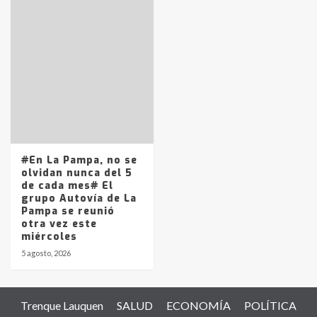
#En La Pampa, no se
olvidan nunca del 5
de cada mes# El
grupo Autovía de La
Pampa se reunió
otra vez este
miércoles
5 agosto, 2026
Trenque Lauquen
SALUD
ECONOMÍA
POLÍTICA