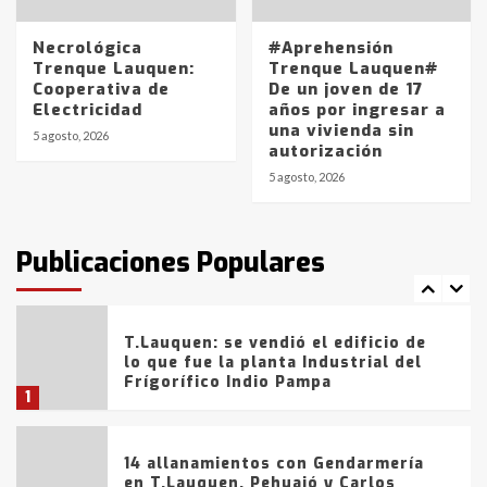
La Pampa, desde YPF hasta Axion
entre 857 a 1338 pesos
5
Necrológica
#Aprehensión
Trenque Lauquen:
Trenque Lauquen#
Cooperativa de
De un joven de 17
La Bolsa de Cereales de Bahía
Electricidad
años por ingresar a
Blanca anticipa que Agosto vendrá
una vivienda sin
con lluvias y heladas, en gran parte
5 agosto, 2026
autorización
de la provincia
6
5 agosto, 2026
T.Lauquen: tres jóvenes que
intentaron evadir a la Policía
fueron detenidos por
Publicaciones Populares
comercialización de drogas en la
7
tarde del sábado
T.Lauquen: se vendió el edificio de
lo que fue la planta Industrial del
Frígorífico Indio Pampa
1
14 allanamientos con Gendarmería
en T.Lauquen, Pehuajó y Carlos