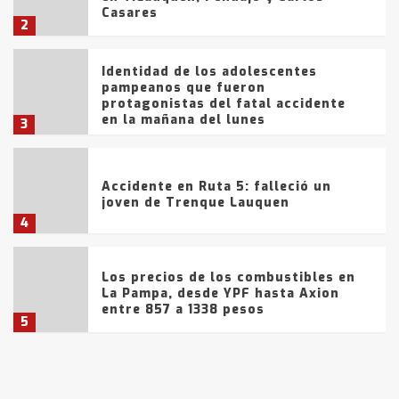
Casares
2
Identidad de los adolescentes
pampeanos que fueron
protagonistas del fatal accidente
en la mañana del lunes
3
Accidente en Ruta 5: falleció un
joven de Trenque Lauquen
4
Los precios de los combustibles en
La Pampa, desde YPF hasta Axion
entre 857 a 1338 pesos
5
La Bolsa de Cereales de Bahía
Blanca anticipa que Agosto vendrá