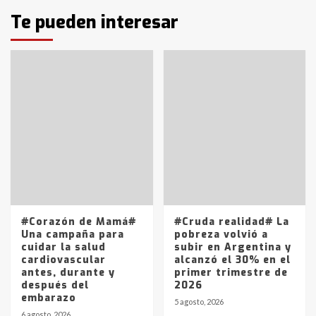
con lluvias y heladas, en gran parte
de la provincia
Te pueden interesar
6
T.Lauquen: tres jóvenes que
intentaron evadir a la Policía
fueron detenidos por
comercialización de drogas en la
7
tarde del sábado
T.Lauquen: se vendió el edificio de
lo que fue la planta Industrial del
Frígorífico Indio Pampa
1
14 allanamientos con Gendarmería
#Corazón de Mamá#
#Cruda realidad# La
en T.Lauquen, Pehuajó y Carlos
Una campaña para
pobreza volvió a
Casares
cuidar la salud
subir en Argentina y
2
cardiovascular
alcanzó el 30% en el
antes, durante y
primer trimestre de
después del
2026
Identidad de los adolescentes
embarazo
pampeanos que fueron
5 agosto, 2026
protagonistas del fatal accidente
6 agosto, 2026