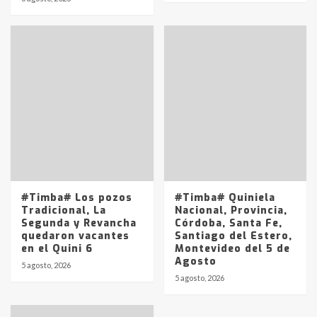
en la mañana del lunes
3
Accidente en Ruta 5: falleció un
joven de Trenque Lauquen
4
Los precios de los combustibles en
La Pampa, desde YPF hasta Axion
entre 857 a 1338 pesos
5
#Timba# Los pozos
#Timba# Quiniela
Tradicional, La
Nacional, Provincia,
Segunda y Revancha
Córdoba, Santa Fe,
quedaron vacantes
Santiago del Estero,
en el Quini 6
Montevideo del 5 de
Agosto
5 agosto, 2026
5 agosto, 2026