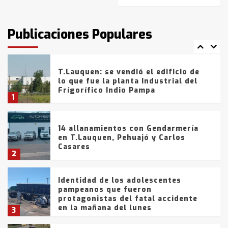
T.Lauquen: tres jóvenes que
intentaron evadir a la Policía
fueron detenidos por
Publicaciones Populares
comercialización de drogas en la
7
tarde del sábado
T.Lauquen: se vendió el edificio de
lo que fue la planta Industrial del
Frígorífico Indio Pampa
1
14 allanamientos con Gendarmería
en T.Lauquen, Pehuajó y Carlos
Casares
2
Identidad de los adolescentes
pampeanos que fueron
protagonistas del fatal accidente
en la mañana del lunes
3