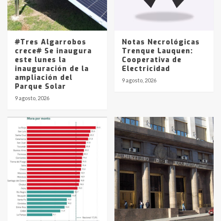
Los precios de los combustibles en
La Pampa, desde YPF hasta Axion
entre 857 a 1338 pesos
5
#Tres Algarrobos
Notas Necrológicas
crece# Se inaugura
Trenque Lauquen:
este lunes la
Cooperativa de
inauguración de la
Electricidad
ampliación del
9 agosto, 2026
Parque Solar
9 agosto, 2026