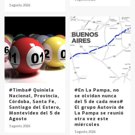
5 agosto, 2026
Identidad de los adolescentes
pampeanos que fueron
protagonistas del fatal accidente
en la mañana del lunes
3
Accidente en Ruta 5: falleció un
joven de Trenque Lauquen
4
Los precios de los combustibles en
La Pampa, desde YPF hasta Axion
entre 857 a 1338 pesos
#Timba# Quiniela
#En La Pampa, no
5
Nacional, Provincia,
se olvidan nunca
Córdoba, Santa Fe,
del 5 de cada mes#
Santiago del Estero,
El grupo Autovía de
La Bolsa de Cereales de Bahía
Montevideo del 5 de
La Pampa se reunió
Blanca anticipa que Agosto vendrá
Agosto
otra vez este
con lluvias y heladas, en gran parte
miércoles
de la provincia
6
5 agosto, 2026
5 agosto, 2026