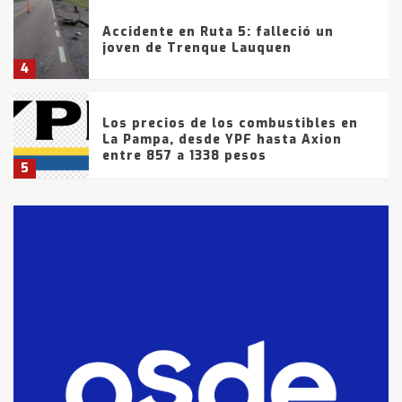
Accidente en Ruta 5: falleció un
joven de Trenque Lauquen
4
Los precios de los combustibles en
La Pampa, desde YPF hasta Axion
entre 857 a 1338 pesos
5
La Bolsa de Cereales de Bahía
Blanca anticipa que Agosto vendrá
con lluvias y heladas, en gran parte
de la provincia
6
T.Lauquen: tres jóvenes que
intentaron evadir a la Policía
fueron detenidos por
comercialización de drogas en la
7
tarde del sábado