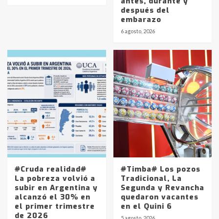
antes, durante y
después del
embarazo
6 agosto, 2026
#Cruda realidad#
#Timba# Los pozos
La pobreza volvió a
Tradicional, La
subir en Argentina y
Segunda y Revancha
alcanzó el 30% en
quedaron vacantes
el primer trimestre
en el Quini 6
de 2026
5 agosto, 2026