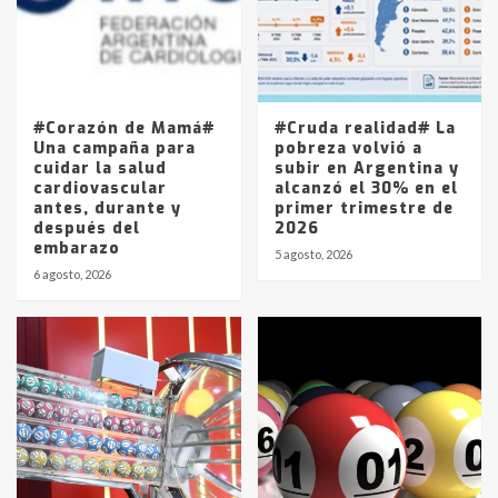
Los precios de los combustibles en
La Pampa, desde YPF hasta Axion
entre 857 a 1338 pesos
5
#Corazón de Mamá#
#Cruda realidad# La
Una campaña para
pobreza volvió a
cuidar la salud
subir en Argentina y
cardiovascular
alcanzó el 30% en el
antes, durante y
primer trimestre de
después del
2026
embarazo
5 agosto, 2026
6 agosto, 2026