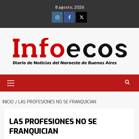
Saltar
8 agosto, 2026
al
contenido
Instagram
Facebook
Twitter
Menú
primario
INICIO
LAS PROFESIONES NO SE FRANQUICIAN
LAS PROFESIONES NO SE
FRANQUICIAN