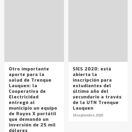
Identidad de los adolescentes
pampeanos que fueron
protagonistas del fatal accidente
en la mañana del lunes
3
Accidente en Ruta 5: falleció un
joven de Trenque Lauquen
4
Otro importante
SIES 2020: está
aporte para la
abierta la
salud de Trenque
inscripción para
Los precios de los combustibles en
Lauquen: la
estudiantes del
La Pampa, desde YPF hasta Axion
Cooperativa de
último año del
entre 857 a 1338 pesos
Electricidad
secundario a través
5
entregó al
de la UTN Trenque
municipio un equipo
Lauquen
de Rayos X portátil
La Bolsa de Cereales de Bahía
18 septiembre, 2020
que demandó un
Blanca anticipa que Agosto vendrá
inversión de 25 mil
con lluvias y heladas, en gran parte
dólares
de la provincia
6