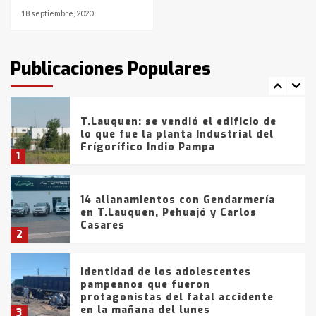
18 septiembre, 2020
T.Lauquen: tres jóvenes que
intentaron evadir a la Policía
fueron detenidos por
Publicaciones Populares
comercialización de drogas en la
7
tarde del sábado
T.Lauquen: se vendió el edificio de
lo que fue la planta Industrial del
Frígorífico Indio Pampa
1
14 allanamientos con Gendarmería
en T.Lauquen, Pehuajó y Carlos
Casares
2
Identidad de los adolescentes
pampeanos que fueron
protagonistas del fatal accidente
en la mañana del lunes
3