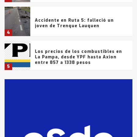
Accidente en Ruta 5: falleció un
joven de Trenque Lauquen
4
Los precios de los combustibles en
La Pampa, desde YPF hasta Axion
entre 857 a 1338 pesos
5
La Bolsa de Cereales de Bahía
Blanca anticipa que Agosto vendrá
con lluvias y heladas, en gran parte
de la provincia
6
T.Lauquen: tres jóvenes que
intentaron evadir a la Policía
fueron detenidos por
comercialización de drogas en la
7
tarde del sábado