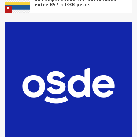
entre 857 a 1338 pesos
5
La Bolsa de Cereales de Bahía
Blanca anticipa que Agosto vendrá
con lluvias y heladas, en gran parte
de la provincia
6
T.Lauquen: tres jóvenes que
intentaron evadir a la Policía
fueron detenidos por
comercialización de drogas en la
7
tarde del sábado
T.Lauquen: se vendió el edificio de
lo que fue la planta Industrial del
Frígorífico Indio Pampa
1
14 allanamientos con Gendarmería
en T.Lauquen, Pehuajó y Carlos