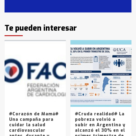
Casares
2
Identidad de los adolescentes
Te pueden interesar
pampeanos que fueron
protagonistas del fatal accidente
en la mañana del lunes
3
Accidente en Ruta 5: falleció un
joven de Trenque Lauquen
4
Los precios de los combustibles en
La Pampa, desde YPF hasta Axion
entre 857 a 1338 pesos
5
#Corazón de Mamá#
#Cruda realidad# La
Una campaña para
pobreza volvió a
cuidar la salud
subir en Argentina y
cardiovascular
alcanzó el 30% en el
antes, durante y
primer trimestre de