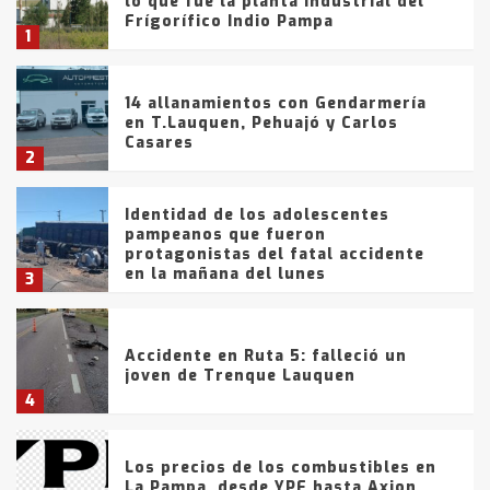
lo que fue la planta Industrial del
Frígorífico Indio Pampa
1
14 allanamientos con Gendarmería
en T.Lauquen, Pehuajó y Carlos
Casares
2
Identidad de los adolescentes
pampeanos que fueron
protagonistas del fatal accidente
en la mañana del lunes
3
Accidente en Ruta 5: falleció un
joven de Trenque Lauquen
4
Los precios de los combustibles en
La Pampa, desde YPF hasta Axion