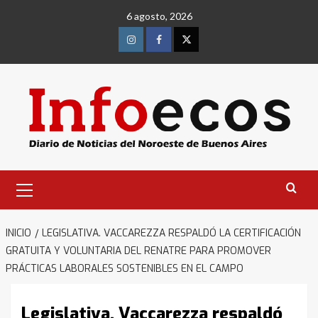
Saltar
6 agosto, 2026
al
contenido
Instagram
Facebook
Twitter
Menú
primario
INICIO
LEGISLATIVA. VACCAREZZA RESPALDÓ LA CERTIFICACIÓN
GRATUITA Y VOLUNTARIA DEL RENATRE PARA PROMOVER
PRÁCTICAS LABORALES SOSTENIBLES EN EL CAMPO
Legislativa. Vaccarezza respaldó