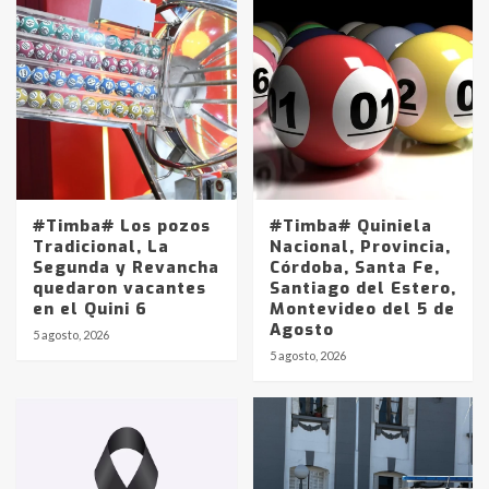
#Timba# Los pozos
#Timba# Quiniela
Tradicional, La
Nacional, Provincia,
Segunda y Revancha
Córdoba, Santa Fe,
quedaron vacantes
Santiago del Estero,
en el Quini 6
Montevideo del 5 de
Agosto
5 agosto, 2026
Identidad de los adolescentes
5 agosto, 2026
pampeanos que fueron
protagonistas del fatal accidente
en la mañana del lunes
3
Accidente en Ruta 5: falleció un