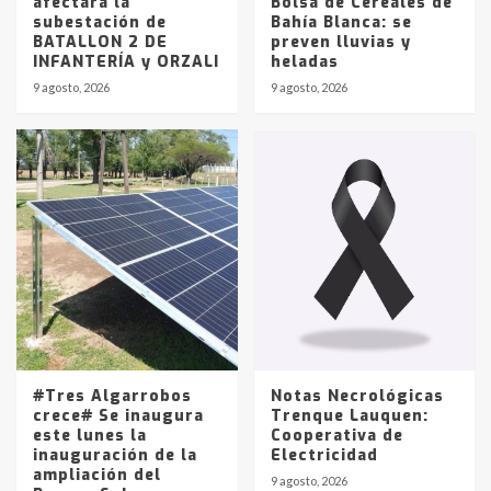
afectará la
Bolsa de Cereales de
subestación de
Bahía Blanca: se
BATALLON 2 DE
preven lluvias y
INFANTERÍA y ORZALI
heladas
9 agosto, 2026
9 agosto, 2026
#Tres Algarrobos
Notas Necrológicas
crece# Se inaugura
Trenque Lauquen:
este lunes la
Cooperativa de
inauguración de la
Electricidad
ampliación del
9 agosto, 2026