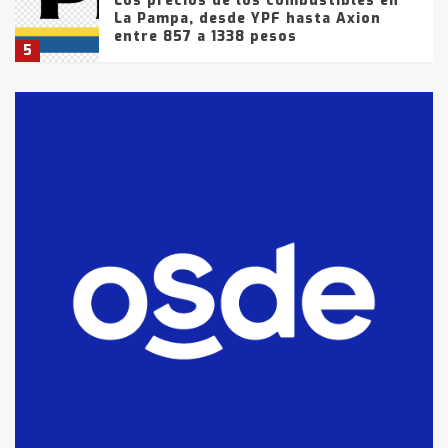
Los precios de los combustibles en
La Pampa, desde YPF hasta Axion
entre 857 a 1338 pesos
5
La Bolsa de Cereales de Bahía
Blanca anticipa que Agosto vendrá
con lluvias y heladas, en gran parte
de la provincia
6
T.Lauquen: tres jóvenes que
intentaron evadir a la Policía
fueron detenidos por
comercialización de drogas en la
7
tarde del sábado
T.Lauquen: se vendió el edificio de
lo que fue la planta Industrial del
Frígorífico Indio Pampa
1
14 allanamientos con Gendarmería