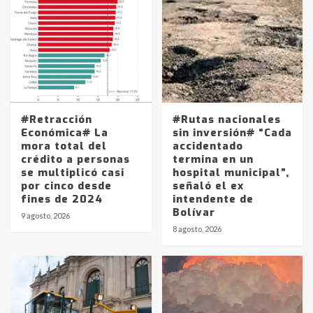
#Retracción
#Rutas nacionales
Económica# La
sin inversión# “Cada
mora total del
accidentado
crédito a personas
termina en un
se multiplicó casi
hospital municipal”,
por cinco desde
señaló el ex
fines de 2024
intendente de
Bolívar
9 agosto, 2026
8 agosto, 2026
Identidad de los adolescentes
pampeanos que fueron
protagonistas del fatal accidente
en la mañana del lunes
3