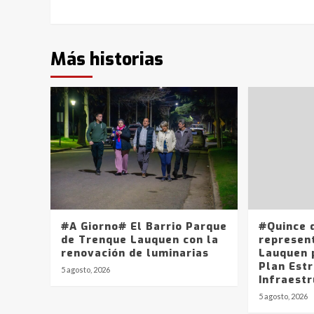
Más historias
#A Giorno# El Barrio Parque
#Quince 
de Trenque Lauquen con la
represen
renovación de luminarias
Lauquen 
Plan Est
5 agosto, 2026
Infraest
5 agosto, 2026