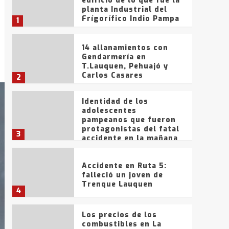
edificio de lo que fue la
planta Industrial del
Frígorífico Indio Pampa
1
14 allanamientos con
Gendarmería en
T.Lauquen, Pehuajó y
Carlos Casares
2
Identidad de los
adolescentes
pampeanos que fueron
protagonistas del fatal
3
accidente en la mañana
del lunes
Accidente en Ruta 5:
falleció un joven de
Trenque Lauquen
4
Los precios de los
combustibles en La