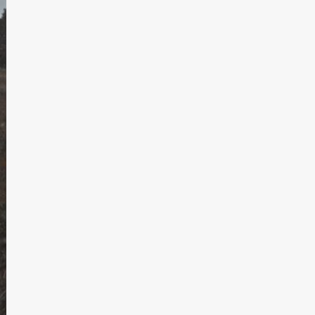
T.Lauquen, Pehuajó y
Carlos Casares
2
Identidad de los
adolescentes
pampeanos que fueron
protagonistas del fatal
3
accidente en la mañana
del lunes
Accidente en Ruta 5:
falleció un joven de
Trenque Lauquen
4
Los precios de los
combustibles en La
Pampa, desde YPF hasta
Axion entre 857 a 1338
5
pesos