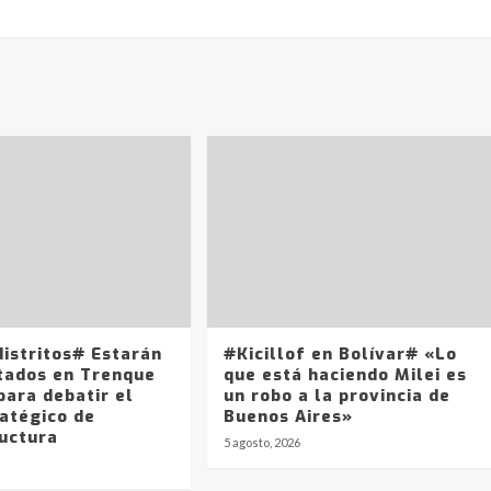
distritos# Estarán
#Kicillof en Bolívar# «Lo
tados en Trenque
que está haciendo Milei es
para debatir el
un robo a la provincia de
ratégico de
Buenos Aires»
ructura
5 agosto, 2026