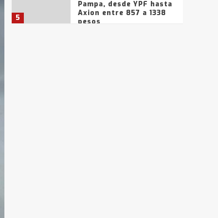
Pampa, desde YPF hasta
Axion entre 857 a 1338
5
pesos
La Bolsa de Cereales de
Bahía Blanca anticipa
que Agosto vendrá con
lluvias y heladas, en
6
gran parte de la
provincia
T.Lauquen: tres jóvenes
que intentaron evadir a
la Policía fueron
detenidos por
7
comercialización de
drogas en la tarde del
sábado
T.Lauquen: se vendió el
edificio de lo que fue la
planta Industrial del
Frígorífico Indio Pampa
1
14 allanamientos con
Gendarmería en