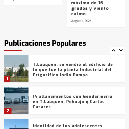
máxima de 16
Blanca anticipa que Agosto vendrá
grados y viento
con lluvias y heladas, en gran parte
calmo
de la provincia
6
3 agosto, 2026
T.Lauquen: tres jóvenes que
intentaron evadir a la Policía
fueron detenidos por
Publicaciones Populares
comercialización de drogas en la
7
tarde del sábado
T.Lauquen: se vendió el edificio de
lo que fue la planta Industrial del
Frígorífico Indio Pampa
1
14 allanamientos con Gendarmería
en T.Lauquen, Pehuajó y Carlos
Casares
2
Identidad de los adolescentes