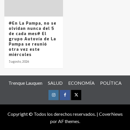
#En La Pampa, no se
olvidan nunca del 5
de cada mes# El
grupo Autovía de La
Pampa se reunió
otra vez este
miércoles
5 agosto, 2026
Trenque Lauquen
SALUD
ECONOMÍA
POLÍTICA
Instagram
Facebook
Twitter
Copyright © Todos los derechos reservados.
|
CoverNews
por AF themes.