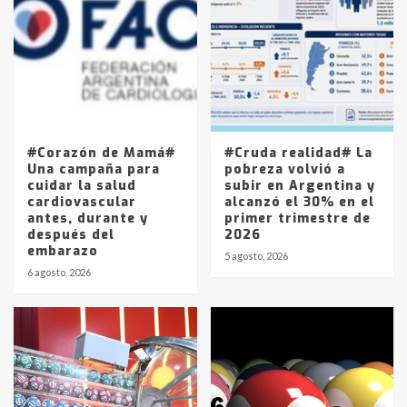
joven de Trenque Lauquen
4
Los precios de los combustibles en
La Pampa, desde YPF hasta Axion
entre 857 a 1338 pesos
5
#Corazón de Mamá#
#Cruda realidad# La
Una campaña para
pobreza volvió a
cuidar la salud
subir en Argentina y
cardiovascular
alcanzó el 30% en el
antes, durante y
primer trimestre de
después del
2026
embarazo
5 agosto, 2026
6 agosto, 2026