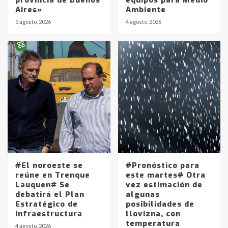
Aires»
Ambiente
5 agosto, 2026
4 agosto, 2026
Identidad de los adolescentes
pampeanos que fueron
protagonistas del fatal accidente
en la mañana del lunes
3
Accidente en Ruta 5: falleció un
joven de Trenque Lauquen
4
#El noroeste se
#Pronóstico para
Los precios de los combustibles en
reúne en Trenque
este martes# Otra
La Pampa, desde YPF hasta Axion
Lauquen# Se
vez estimación de
entre 857 a 1338 pesos
debatirá el Plan
algunas
5
Estratégico de
posibilidades de
Infraestructura
llovizna, con
temperatura
La Bolsa de Cereales de Bahía
4 agosto, 2026