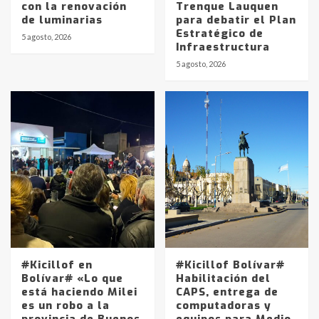
con la renovación
Trenque Lauquen
de luminarias
para debatir el Plan
Estratégico de
5 agosto, 2026
Infraestructura
5 agosto, 2026
#Kicillof en
#Kicillof Bolívar#
Bolívar# «Lo que
Habilitación del
está haciendo Milei
CAPS, entrega de
es un robo a la
computadoras y
provincia de Buenos
equipos para Medio