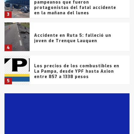
pampeanos que fueron
protagonistas del fatal accidente
en la mañana del lunes
3
Accidente en Ruta 5: falleció un
joven de Trenque Lauquen
4
Los precios de los combustibles en
La Pampa, desde YPF hasta Axion
entre 857 a 1338 pesos
5
La Bolsa de Cereales de Bahía
Blanca anticipa que Agosto vendrá
con lluvias y heladas, en gran parte
de la provincia
6
T.Lauquen: tres jóvenes que
intentaron evadir a la Policía