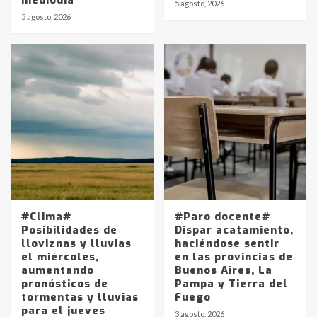
5 agosto, 2026
5 agosto, 2026
Identidad de los adolescentes
pampeanos que fueron
protagonistas del fatal accidente
en la mañana del lunes
3
Accidente en Ruta 5: falleció un
joven de Trenque Lauquen
4
Los precios de los combustibles en
La Pampa, desde YPF hasta Axion
#Clima#
#Paro docente#
entre 857 a 1338 pesos
Posibilidades de
Dispar acatamiento,
5
lloviznas y lluvias
haciéndose sentir
el miércoles,
en las provincias de
aumentando
Buenos Aires, La
La Bolsa de Cereales de Bahía
pronósticos de
Pampa y Tierra del
Blanca anticipa que Agosto vendrá
tormentas y lluvias
Fuego
con lluvias y heladas, en gran parte
para el jueves
de la provincia
6
3 agosto, 2026