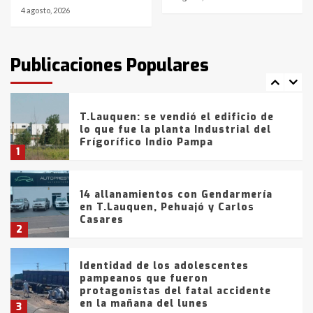
4 agosto, 2026
T.Lauquen: tres jóvenes que
intentaron evadir a la Policía
fueron detenidos por
Publicaciones Populares
comercialización de drogas en la
7
tarde del sábado
T.Lauquen: se vendió el edificio de
lo que fue la planta Industrial del
Frígorífico Indio Pampa
1
14 allanamientos con Gendarmería
en T.Lauquen, Pehuajó y Carlos
Casares
2
Identidad de los adolescentes
pampeanos que fueron
protagonistas del fatal accidente
en la mañana del lunes
3