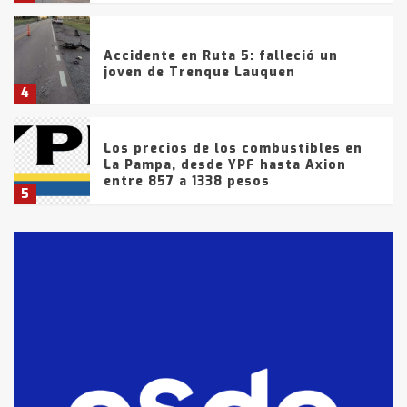
Accidente en Ruta 5: falleció un
joven de Trenque Lauquen
4
Los precios de los combustibles en
La Pampa, desde YPF hasta Axion
entre 857 a 1338 pesos
5
La Bolsa de Cereales de Bahía
Blanca anticipa que Agosto vendrá
con lluvias y heladas, en gran parte
de la provincia
6
T.Lauquen: tres jóvenes que
intentaron evadir a la Policía
fueron detenidos por
comercialización de drogas en la
7
tarde del sábado