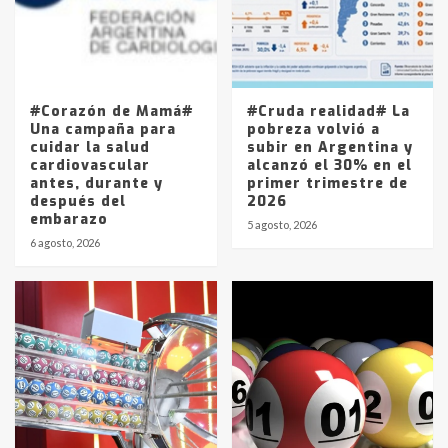
Los precios de los combustibles en
La Pampa, desde YPF hasta Axion
entre 857 a 1338 pesos
5
#Corazón de Mamá#
#Cruda realidad# La
Una campaña para
pobreza volvió a
cuidar la salud
subir en Argentina y
cardiovascular
alcanzó el 30% en el
antes, durante y
primer trimestre de
después del
2026
embarazo
5 agosto, 2026
6 agosto, 2026