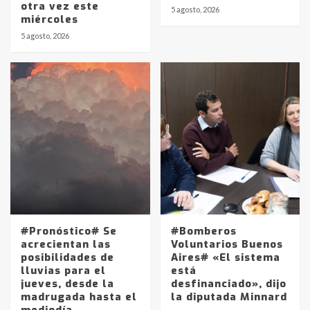
otra vez este
5 agosto, 2026
miércoles
5 agosto, 2026
#Pronóstico# Se
#Bomberos
acrecientan las
Voluntarios Buenos
posibilidades de
Aires# «El sistema
lluvias para el
está
jueves, desde la
desfinanciado», dijo
madrugada hasta el
la diputada Minnard
mediodía