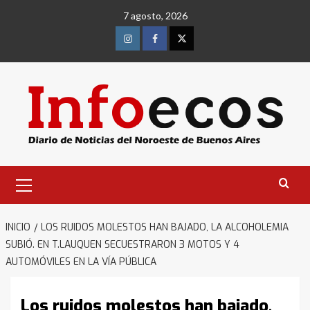
Saltar
7 agosto, 2026
al
contenido
Instagram
Facebook
Twitter
Menú
primario
INICIO
LOS RUIDOS MOLESTOS HAN BAJADO, LA ALCOHOLEMIA
SUBIÓ. EN T.LAUQUEN SECUESTRARON 3 MOTOS Y 4
AUTOMÓVILES EN LA VÍA PÚBLICA
Los ruidos molestos han bajado,