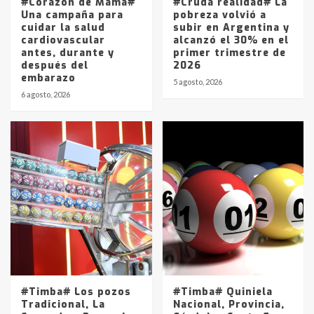
#Corazón de Mamá#
#Cruda realidad# La
Una campaña para
pobreza volvió a
cuidar la salud
subir en Argentina y
cardiovascular
alcanzó el 30% en el
antes, durante y
primer trimestre de
después del
2026
embarazo
5 agosto, 2026
6 agosto, 2026
#Timba# Los pozos
#Timba# Quiniela
Tradicional, La
Nacional, Provincia,