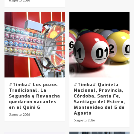
6 agosto, 2026
#Timba# Los pozos
#Timba# Quiniela
Tradicional, La
Nacional, Provincia,
Segunda y Revancha
Córdoba, Santa Fe,
quedaron vacantes
Santiago del Estero,
en el Quini 6
Montevideo del 5 de
Agosto
5 agosto, 2026
Identidad de los adolescentes
5 agosto, 2026
pampeanos que fueron
protagonistas del fatal accidente
en la mañana del lunes