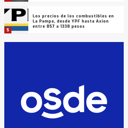
Los precios de los combustibles en
La Pampa, desde YPF hasta Axion
entre 857 a 1338 pesos
5
La Bolsa de Cereales de Bahía
Blanca anticipa que Agosto vendrá
con lluvias y heladas, en gran parte
de la provincia
6
T.Lauquen: tres jóvenes que
intentaron evadir a la Policía
fueron detenidos por
comercialización de drogas en la
7
tarde del sábado
T.Lauquen: se vendió el edificio de
lo que fue la planta Industrial del
Frígorífico Indio Pampa
1