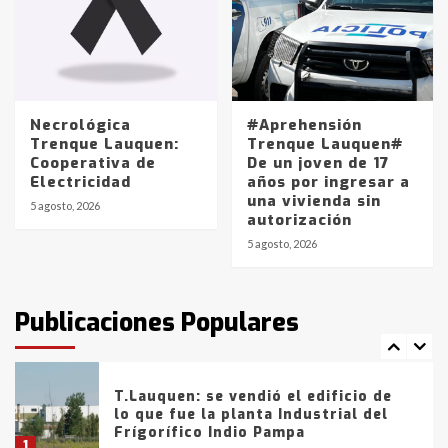
4
Los precios de los combustibles en
La Pampa, desde YPF hasta Axion
entre 857 a 1338 pesos
5
Necrológica
#Aprehensión
Trenque Lauquen:
Trenque Lauquen#
Cooperativa de
De un joven de 17
La Bolsa de Cereales de Bahía
Electricidad
años por ingresar a
Blanca anticipa que Agosto vendrá
una vivienda sin
con lluvias y heladas, en gran parte
5 agosto, 2026
autorización
de la provincia
6
5 agosto, 2026
T.Lauquen: tres jóvenes que
intentaron evadir a la Policía
fueron detenidos por
Publicaciones Populares
comercialización de drogas en la
7
tarde del sábado
T.Lauquen: se vendió el edificio de
lo que fue la planta Industrial del
Frígorífico Indio Pampa
1