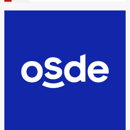
La Bolsa de Cereales de Bahía
Blanca anticipa que Agosto vendrá
con lluvias y heladas, en gran parte
de la provincia
6
T.Lauquen: tres jóvenes que
intentaron evadir a la Policía
fueron detenidos por
comercialización de drogas en la
7
tarde del sábado
T.Lauquen: se vendió el edificio de
lo que fue la planta Industrial del
Frígorífico Indio Pampa
1
14 allanamientos con Gendarmería
en T.Lauquen, Pehuajó y Carlos
Casares
2