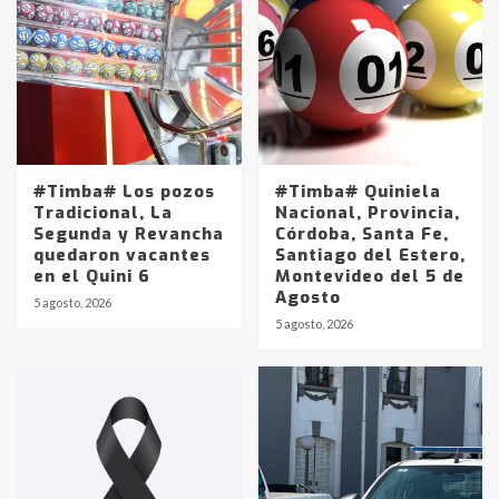
#Timba# Los pozos
#Timba# Quiniela
Tradicional, La
Nacional, Provincia,
Segunda y Revancha
Córdoba, Santa Fe,
quedaron vacantes
Santiago del Estero,
en el Quini 6
Montevideo del 5 de
Agosto
5 agosto, 2026
Identidad de los adolescentes
5 agosto, 2026
pampeanos que fueron
protagonistas del fatal accidente
en la mañana del lunes
3
Accidente en Ruta 5: falleció un
joven de Trenque Lauquen