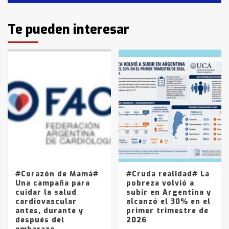
Identidad de los adolescentes
Te pueden interesar
pampeanos que fueron
protagonistas del fatal accidente
en la mañana del lunes
3
Accidente en Ruta 5: falleció un
joven de Trenque Lauquen
4
Los precios de los combustibles en
La Pampa, desde YPF hasta Axion
entre 857 a 1338 pesos
5
#Corazón de Mamá#
#Cruda realidad# La
Una campaña para
pobreza volvió a
cuidar la salud
subir en Argentina y
cardiovascular
alcanzó el 30% en el
antes, durante y
primer trimestre de
después del
2026