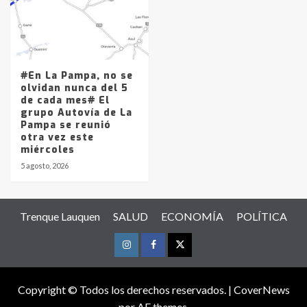
#En La Pampa, no se
olvidan nunca del 5
de cada mes# El
grupo Autovía de La
Pampa se reunió
otra vez este
miércoles
5 agosto, 2026
Trenque Lauquen
SALUD
ECONOMÍA
POLÍTICA
Instagram
Facebook
Twitter
Copyright © Todos los derechos reservados.
|
CoverNews
por AF themes.