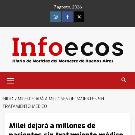
Saltar
7 agosto, 2026
al
contenido
Instagram
Facebook
Twitter
Menú
primario
INICIO
MILEI DEJARÁ A MILLONES DE PACIENTES SIN
TRATAMIENTO MÉDICO
Milei dejará a millones de