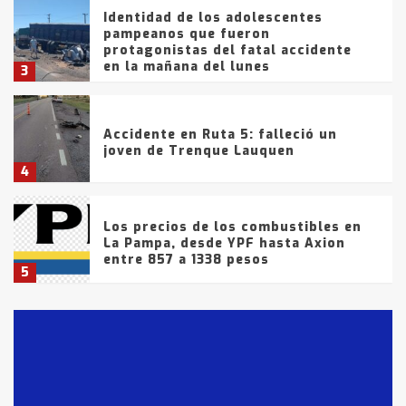
Identidad de los adolescentes
pampeanos que fueron
protagonistas del fatal accidente
en la mañana del lunes
3
Accidente en Ruta 5: falleció un
joven de Trenque Lauquen
4
Los precios de los combustibles en
La Pampa, desde YPF hasta Axion
entre 857 a 1338 pesos
5
La Bolsa de Cereales de Bahía
Blanca anticipa que Agosto vendrá
con lluvias y heladas, en gran parte
de la provincia
6