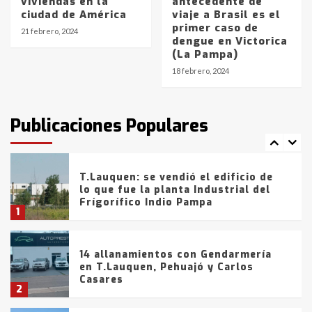
viviendas en la
antecedente de
ciudad de América
viaje a Brasil es el
La Bolsa de Cereales de Bahía
primer caso de
Blanca anticipa que Agosto vendrá
21 febrero, 2024
dengue en Victorica
con lluvias y heladas, en gran parte
(La Pampa)
de la provincia
6
18 febrero, 2024
T.Lauquen: tres jóvenes que
intentaron evadir a la Policía
fueron detenidos por
Publicaciones Populares
comercialización de drogas en la
7
tarde del sábado
T.Lauquen: se vendió el edificio de
lo que fue la planta Industrial del
Frígorífico Indio Pampa
1
14 allanamientos con Gendarmería
en T.Lauquen, Pehuajó y Carlos
Casares
2