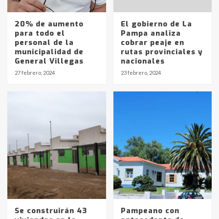
20% de aumento
El gobierno de La
para todo el
Pampa analiza
personal de la
cobrar peaje en
municipalidad de
rutas provinciales y
General Villegas
nacionales
Identidad de los adolescentes
27 febrero, 2024
23 febrero, 2024
pampeanos que fueron
protagonistas del fatal accidente
en la mañana del lunes
3
Accidente en Ruta 5: falleció un
joven de Trenque Lauquen
4
Los precios de los combustibles en
La Pampa, desde YPF hasta Axion
entre 857 a 1338 pesos
5
Se construirán 43
Pampeano con