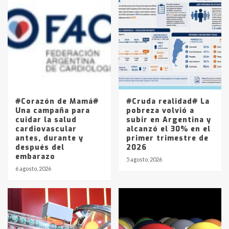
Accidente en Ruta 5: falleció un
joven de Trenque Lauquen
4
Los precios de los combustibles en
La Pampa, desde YPF hasta Axion
entre 857 a 1338 pesos
5
#Corazón de Mamá#
#Cruda realidad# La
Una campaña para
pobreza volvió a
cuidar la salud
subir en Argentina y
cardiovascular
alcanzó el 30% en el
antes, durante y
primer trimestre de
después del
2026
embarazo
5 agosto, 2026
6 agosto, 2026