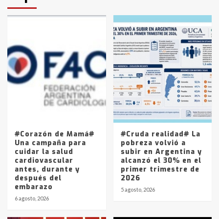
protagonistas del fatal accidente
en la mañana del lunes
3
Accidente en Ruta 5: falleció un
joven de Trenque Lauquen
4
Los precios de los combustibles en
La Pampa, desde YPF hasta Axion
entre 857 a 1338 pesos
5
#Corazón de Mamá#
#Cruda realidad# La
Una campaña para
pobreza volvió a
cuidar la salud
subir en Argentina y
cardiovascular
alcanzó el 30% en el
antes, durante y
primer trimestre de
después del
2026
embarazo
5 agosto, 2026
6 agosto, 2026