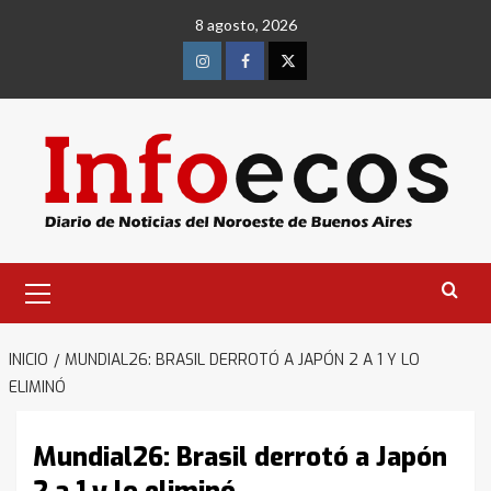
Saltar
8 agosto, 2026
al
contenido
Instagram
Facebook
Twitter
Menú
primario
INICIO
MUNDIAL26: BRASIL DERROTÓ A JAPÓN 2 A 1 Y LO
ELIMINÓ
Mundial26: Brasil derrotó a Japón