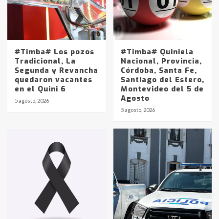
#Timba# Los pozos
#Timba# Quiniela
Tradicional, La
Nacional, Provincia,
Segunda y Revancha
Córdoba, Santa Fe,
quedaron vacantes
Santiago del Estero,
en el Quini 6
Montevideo del 5 de
Agosto
5 agosto, 2026
Identidad de los adolescentes
5 agosto, 2026
pampeanos que fueron
protagonistas del fatal accidente
en la mañana del lunes
3
Accidente en Ruta 5: falleció un
joven de Trenque Lauquen
4
Los precios de los combustibles en