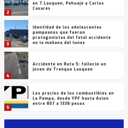
en T.Lauquen, Pehuajó y Carlos
Casares
2
Identidad de los adolescentes
pampeanos que fueron
protagonistas del fatal accidente
en la mañana del lunes
3
Accidente en Ruta 5: falleció un
joven de Trenque Lauquen
4
Los precios de los combustibles en
La Pampa, desde YPF hasta Axion
entre 857 a 1338 pesos
5
La Bolsa de Cereales de Bahía
Blanca anticipa que Agosto vendrá