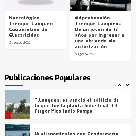
La Pampa, desde YPF hasta Axion
entre 857 a 1338 pesos
5
Necrológica
#Aprehensión
Trenque Lauquen:
Trenque Lauquen#
Cooperativa de
De un joven de 17
La Bolsa de Cereales de Bahía
Electricidad
años por ingresar a
Blanca anticipa que Agosto vendrá
una vivienda sin
con lluvias y heladas, en gran parte
5 agosto, 2026
autorización
de la provincia
6
5 agosto, 2026
T.Lauquen: tres jóvenes que
intentaron evadir a la Policía
fueron detenidos por
Publicaciones Populares
comercialización de drogas en la
7
tarde del sábado
T.Lauquen: se vendió el edificio de
lo que fue la planta Industrial del
Frígorífico Indio Pampa
1
14 allanamientos con Gendarmería