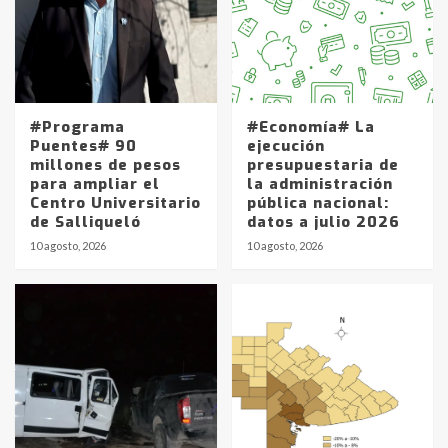
#Programa
#Economía# La
Puentes# 90
ejecución
millones de pesos
presupuestaria de
para ampliar el
la administración
Centro Universitario
pública nacional:
de Salliqueló
datos a julio 2026
10 agosto, 2026
10 agosto, 2026
Identidad de los adolescentes
pampeanos que fueron
protagonistas del fatal accidente
en la mañana del lunes
3
Accidente en Ruta 5: falleció un
joven de Trenque Lauquen