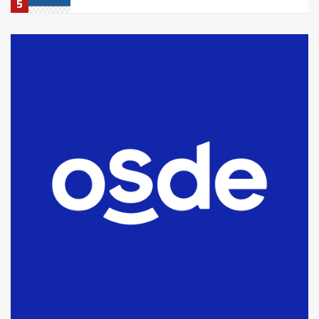
5
La Bolsa de Cereales de Bahía
Blanca anticipa que Agosto vendrá
con lluvias y heladas, en gran parte
de la provincia
6
T.Lauquen: tres jóvenes que
intentaron evadir a la Policía
fueron detenidos por
comercialización de drogas en la
7
tarde del sábado
T.Lauquen: se vendió el edificio de
lo que fue la planta Industrial del
Frígorífico Indio Pampa
1
14 allanamientos con Gendarmería
en T.Lauquen, Pehuajó y Carlos
Casares