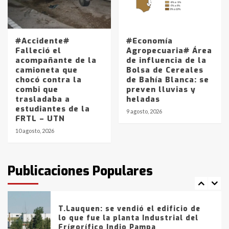
4
Los precios de los combustibles en
#Accidente#
#Economía
La Pampa, desde YPF hasta Axion
Falleció el
Agropecuaria# Área
entre 857 a 1338 pesos
acompañante de la
de influencia de la
5
camioneta que
Bolsa de Cereales
chocó contra la
de Bahía Blanca: se
combi que
preven lluvias y
La Bolsa de Cereales de Bahía
trasladaba a
heladas
Blanca anticipa que Agosto vendrá
estudiantes de la
con lluvias y heladas, en gran parte
9 agosto, 2026
FRTL – UTN
de la provincia
6
10 agosto, 2026
T.Lauquen: tres jóvenes que
intentaron evadir a la Policía
fueron detenidos por
Publicaciones Populares
comercialización de drogas en la
7
tarde del sábado
T.Lauquen: se vendió el edificio de
lo que fue la planta Industrial del
Frígorífico Indio Pampa