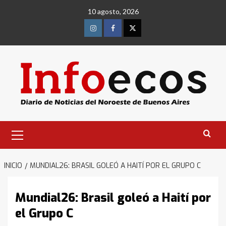
Saltar
10 agosto, 2026
al
contenido
Instagram
Facebook
Twitter
Menú
primario
INICIO
MUNDIAL26: BRASIL GOLEÓ A HAITÍ POR EL GRUPO C
Mundial26: Brasil goleó a Haití por
el Grupo C