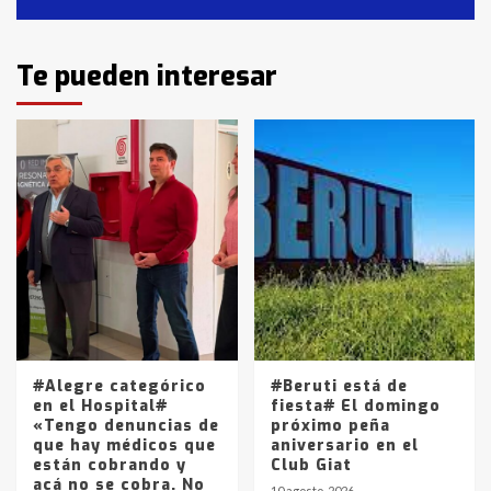
2
Identidad de los adolescentes
Te pueden interesar
pampeanos que fueron
protagonistas del fatal accidente
en la mañana del lunes
3
Accidente en Ruta 5: falleció un
joven de Trenque Lauquen
4
Los precios de los combustibles en
La Pampa, desde YPF hasta Axion
entre 857 a 1338 pesos
5
#Alegre categórico
#Beruti está de
en el Hospital#
fiesta# El domingo
«Tengo denuncias de
próximo peña
que hay médicos que
aniversario en el
están cobrando y
Club Giat
acá no se cobra. No
10 agosto, 2026