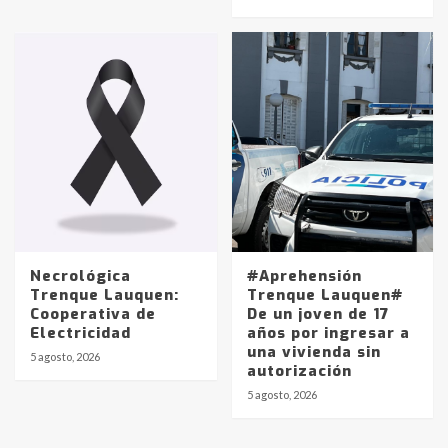
pampeanos que fueron
protagonistas del fatal accidente
en la mañana del lunes
3
Accidente en Ruta 5: falleció un
joven de Trenque Lauquen
4
Los precios de los combustibles en
La Pampa, desde YPF hasta Axion
entre 857 a 1338 pesos
5
Necrológica
#Aprehensión
Trenque Lauquen:
Trenque Lauquen#
Cooperativa de
De un joven de 17
La Bolsa de Cereales de Bahía
Electricidad
años por ingresar a
Blanca anticipa que Agosto vendrá
una vivienda sin
con lluvias y heladas, en gran parte
5 agosto, 2026
autorización
de la provincia
6
5 agosto, 2026
T.Lauquen: tres jóvenes que
intentaron evadir a la Policía