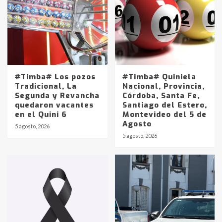
#Timba# Los pozos
#Timba# Quiniela
Tradicional, La
Nacional, Provincia,
Segunda y Revancha
Córdoba, Santa Fe,
quedaron vacantes
Santiago del Estero,
en el Quini 6
Montevideo del 5 de
Agosto
5 agosto, 2026
Identidad de los adolescentes
5 agosto, 2026
pampeanos que fueron
protagonistas del fatal accidente
en la mañana del lunes
3
Accidente en Ruta 5: falleció un
joven de Trenque Lauquen
4