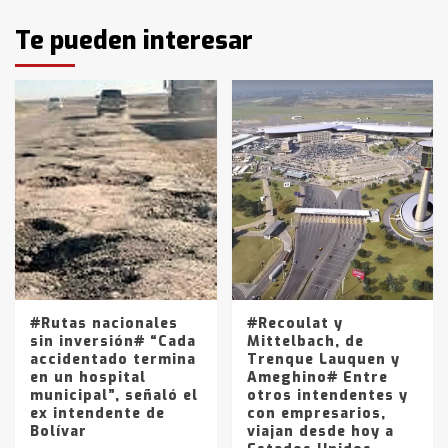
Identidad de los adolescentes
Te pueden interesar
pampeanos que fueron
protagonistas del fatal accidente
en la mañana del lunes
3
Accidente en Ruta 5: falleció un
joven de Trenque Lauquen
4
Los precios de los combustibles en
La Pampa, desde YPF hasta Axion
entre 857 a 1338 pesos
5
#Rutas nacionales
#Recoulat y
sin inversión# “Cada
Mittelbach, de
accidentado termina
Trenque Lauquen y
en un hospital
Ameghino# Entre
municipal”, señaló el
otros intendentes y
ex intendente de
con empresarios,
Bolívar
viajan desde hoy a