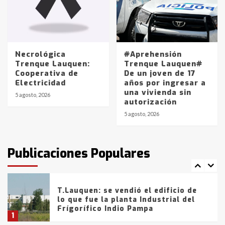
Los precios de los combustibles en
La Pampa, desde YPF hasta Axion
entre 857 a 1338 pesos
5
Necrológica
#Aprehensión
Trenque Lauquen:
Trenque Lauquen#
Cooperativa de
De un joven de 17
La Bolsa de Cereales de Bahía
Electricidad
años por ingresar a
Blanca anticipa que Agosto vendrá
una vivienda sin
con lluvias y heladas, en gran parte
5 agosto, 2026
autorización
de la provincia
6
5 agosto, 2026
T.Lauquen: tres jóvenes que
intentaron evadir a la Policía
fueron detenidos por
Publicaciones Populares
comercialización de drogas en la
7
tarde del sábado
T.Lauquen: se vendió el edificio de
lo que fue la planta Industrial del
Frígorífico Indio Pampa
1