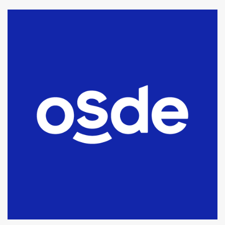
La Bolsa de Cereales de Bahía
Blanca anticipa que Agosto vendrá
con lluvias y heladas, en gran parte
de la provincia
6
T.Lauquen: tres jóvenes que
intentaron evadir a la Policía
fueron detenidos por
comercialización de drogas en la
7
tarde del sábado
T.Lauquen: se vendió el edificio de
lo que fue la planta Industrial del
Frígorífico Indio Pampa
1
14 allanamientos con Gendarmería
en T.Lauquen, Pehuajó y Carlos
Casares
2