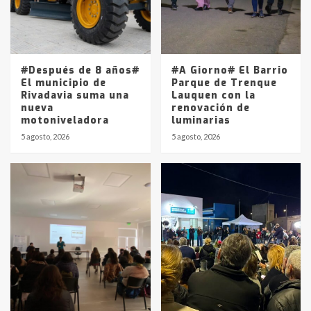
Los precios de los combustibles en
La Pampa, desde YPF hasta Axion
entre 857 a 1338 pesos
5
#Después de 8 años#
#A Giorno# El Barrio
El municipio de
Parque de Trenque
Rivadavia suma una
Lauquen con la
nueva
renovación de
motoniveladora
luminarias
5 agosto, 2026
5 agosto, 2026