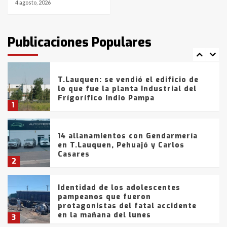
4 agosto, 2026
T.Lauquen: tres jóvenes que
intentaron evadir a la Policía
fueron detenidos por
Publicaciones Populares
comercialización de drogas en la
7
tarde del sábado
T.Lauquen: se vendió el edificio de
lo que fue la planta Industrial del
Frígorífico Indio Pampa
1
14 allanamientos con Gendarmería
en T.Lauquen, Pehuajó y Carlos
Casares
2
Identidad de los adolescentes
pampeanos que fueron
protagonistas del fatal accidente
en la mañana del lunes
3