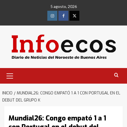
Saltar
5 agosto, 2026
al
contenido
Instagram
Facebook
Twitter
Menú
primario
INICIO
MUNDIAL26: CONGO EMPATÓ 1 A 1 CON PORTUGAL EN EL
DEBUT DEL GRUPO K
Mundial26: Congo empató 1 a 1