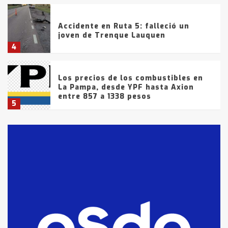
Accidente en Ruta 5: falleció un
joven de Trenque Lauquen
4
Los precios de los combustibles en
La Pampa, desde YPF hasta Axion
entre 857 a 1338 pesos
5
La Bolsa de Cereales de Bahía
Blanca anticipa que Agosto vendrá
con lluvias y heladas, en gran parte
de la provincia
6
T.Lauquen: tres jóvenes que
intentaron evadir a la Policía
fueron detenidos por
comercialización de drogas en la
7
tarde del sábado