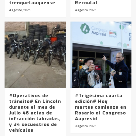
trenquelauquense
Recoulat
4 agosto, 2026
4 agosto, 2026
Identidad de los adolescentes
pampeanos que fueron
protagonistas del fatal accidente
en la mañana del lunes
3
Accidente en Ruta 5: falleció un
joven de Trenque Lauquen
4
Los precios de los combustibles en
La Pampa, desde YPF hasta Axion
entre 857 a 1338 pesos
#Operativos de
#Trigésima cuarta
5
tránsito# En Lincoln
edición# Hoy
durante el mes de
martes comienza en
Julio 46 actas de
Rosario el Congreso
La Bolsa de Cereales de Bahía
infracción labradas,
Aapresid
Blanca anticipa que Agosto vendrá
y 34 secuestros de
con lluvias y heladas, en gran parte
3 agosto, 2026
vehículos
de la provincia
6