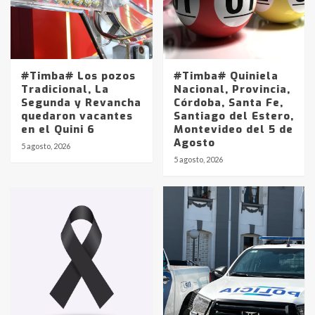
#Timba# Los pozos
#Timba# Quiniela
Tradicional, La
Nacional, Provincia,
Segunda y Revancha
Córdoba, Santa Fe,
quedaron vacantes
Santiago del Estero,
en el Quini 6
Montevideo del 5 de
Agosto
5 agosto, 2026
Identidad de los adolescentes
5 agosto, 2026
pampeanos que fueron
protagonistas del fatal accidente
en la mañana del lunes
3
Accidente en Ruta 5: falleció un
joven de Trenque Lauquen
4
Los precios de los combustibles en