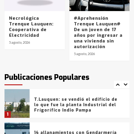
La Pampa, desde YPF hasta Axion
entre 857 a 1338 pesos
5
Necrológica
#Aprehensión
Trenque Lauquen:
Trenque Lauquen#
Cooperativa de
De un joven de 17
La Bolsa de Cereales de Bahía
Electricidad
años por ingresar a
Blanca anticipa que Agosto vendrá
una vivienda sin
con lluvias y heladas, en gran parte
5 agosto, 2026
autorización
de la provincia
6
5 agosto, 2026
T.Lauquen: tres jóvenes que
intentaron evadir a la Policía
fueron detenidos por
Publicaciones Populares
comercialización de drogas en la
7
tarde del sábado
T.Lauquen: se vendió el edificio de
lo que fue la planta Industrial del
Frígorífico Indio Pampa
1
14 allanamientos con Gendarmería