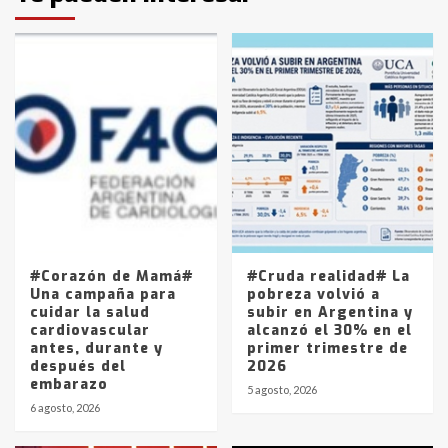
protagonistas del fatal accidente
en la mañana del lunes
3
Accidente en Ruta 5: falleció un
joven de Trenque Lauquen
4
Los precios de los combustibles en
La Pampa, desde YPF hasta Axion
entre 857 a 1338 pesos
5
#Corazón de Mamá#
#Cruda realidad# La
Una campaña para
pobreza volvió a
cuidar la salud
subir en Argentina y
cardiovascular
alcanzó el 30% en el
antes, durante y
primer trimestre de
después del
2026
embarazo
5 agosto, 2026
6 agosto, 2026