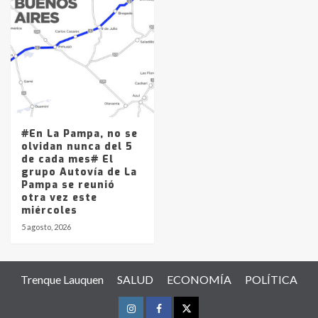
#En La Pampa, no se
olvidan nunca del 5
de cada mes# El
grupo Autovía de La
Pampa se reunió
otra vez este
miércoles
5 agosto, 2026
Trenque Lauquen
SALUD
ECONOMÍA
POLÍTICA