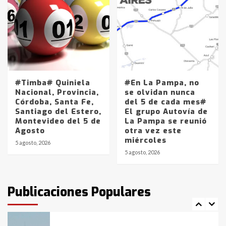
Accidente en Ruta 5: falleció un
joven de Trenque Lauquen
4
Los precios de los combustibles en
La Pampa, desde YPF hasta Axion
entre 857 a 1338 pesos
#Timba# Quiniela
#En La Pampa, no
5
Nacional, Provincia,
se olvidan nunca
Córdoba, Santa Fe,
del 5 de cada mes#
Santiago del Estero,
El grupo Autovía de
La Bolsa de Cereales de Bahía
Montevideo del 5 de
La Pampa se reunió
Blanca anticipa que Agosto vendrá
Agosto
otra vez este
con lluvias y heladas, en gran parte
miércoles
de la provincia
6
5 agosto, 2026
5 agosto, 2026
T.Lauquen: tres jóvenes que
intentaron evadir a la Policía
fueron detenidos por
Publicaciones Populares
comercialización de drogas en la
7
tarde del sábado