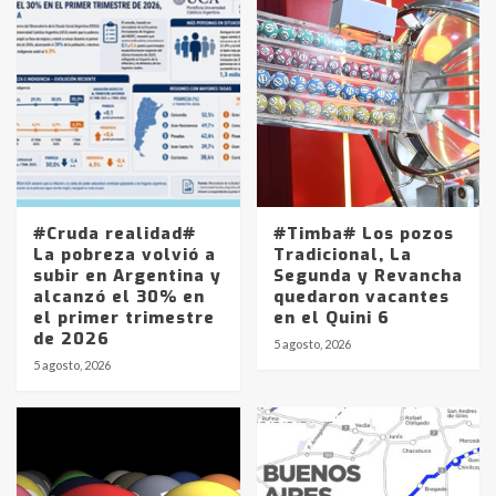
#Cruda realidad#
#Timba# Los pozos
La pobreza volvió a
Tradicional, La
subir en Argentina y
Segunda y Revancha
alcanzó el 30% en
quedaron vacantes
el primer trimestre
en el Quini 6
de 2026
5 agosto, 2026
5 agosto, 2026
Identidad de los adolescentes
pampeanos que fueron
protagonistas del fatal accidente
en la mañana del lunes
3