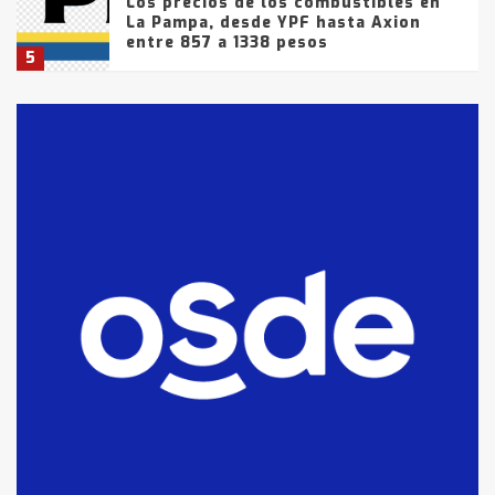
Los precios de los combustibles en
La Pampa, desde YPF hasta Axion
entre 857 a 1338 pesos
5
La Bolsa de Cereales de Bahía
Blanca anticipa que Agosto vendrá
con lluvias y heladas, en gran parte
de la provincia
6
T.Lauquen: tres jóvenes que
intentaron evadir a la Policía
fueron detenidos por
comercialización de drogas en la
7
tarde del sábado
T.Lauquen: se vendió el edificio de
lo que fue la planta Industrial del
Frígorífico Indio Pampa
1
14 allanamientos con Gendarmería