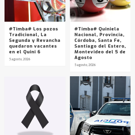
#Timba# Los pozos
#Timba# Quiniela
Tradicional, La
Nacional, Provincia,
Segunda y Revancha
Córdoba, Santa Fe,
quedaron vacantes
Santiago del Estero,
en el Quini 6
Montevideo del 5 de
Agosto
5 agosto, 2026
Identidad de los adolescentes
5 agosto, 2026
pampeanos que fueron
protagonistas del fatal accidente
en la mañana del lunes
3
Accidente en Ruta 5: falleció un
joven de Trenque Lauquen
4
Los precios de los combustibles en