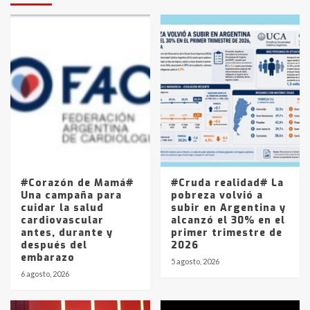
protagonistas del fatal accidente
en la mañana del lunes
3
Accidente en Ruta 5: falleció un
joven de Trenque Lauquen
4
Los precios de los combustibles en
La Pampa, desde YPF hasta Axion
entre 857 a 1338 pesos
5
#Corazón de Mamá#
#Cruda realidad# La
Una campaña para
pobreza volvió a
cuidar la salud
subir en Argentina y
cardiovascular
alcanzó el 30% en el
antes, durante y
primer trimestre de
después del
2026
embarazo
5 agosto, 2026
6 agosto, 2026