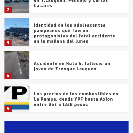
en T.Lauquen, Pehuajó y Carlos
Casares
2
Identidad de los adolescentes
pampeanos que fueron
protagonistas del fatal accidente
en la mañana del lunes
3
Accidente en Ruta 5: falleció un
joven de Trenque Lauquen
4
Los precios de los combustibles en
La Pampa, desde YPF hasta Axion
entre 857 a 1338 pesos
5
La Bolsa de Cereales de Bahía
Blanca anticipa que Agosto vendrá