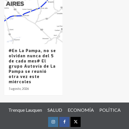
#En La Pampa, no se
olvidan nunca del 5
de cada mes# El
grupo Autovía de La
Pampa se reunió
otra vez este
miércoles
5 agosto, 2026
Trenque Lauquen
SALUD
ECONOMÍA
POLÍTICA
Instagram
Facebook
Twitter