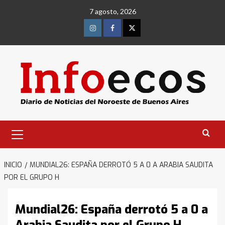
Saltar
7 agosto, 2026
al
contenido
Instagram
Facebook
Twitter
Menú
primario
INICIO
MUNDIAL26: ESPAÑA DERROTÓ 5 A 0 A ARABIA SAUDITA
POR EL GRUPO H
Mundial26: España derrotó 5 a 0 a