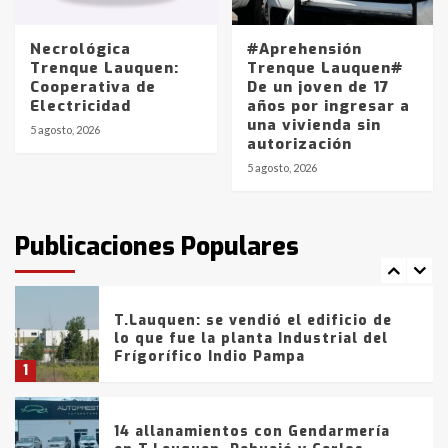
La Pampa, desde YPF hasta Axion
entre 857 a 1338 pesos
5
Necrológica
#Aprehensión
Trenque Lauquen:
Trenque Lauquen#
Cooperativa de
De un joven de 17
La Bolsa de Cereales de Bahía
Electricidad
años por ingresar a
Blanca anticipa que Agosto vendrá
una vivienda sin
con lluvias y heladas, en gran parte
5 agosto, 2026
autorización
de la provincia
6
5 agosto, 2026
T.Lauquen: tres jóvenes que
intentaron evadir a la Policía
fueron detenidos por
Publicaciones Populares
comercialización de drogas en la
7
tarde del sábado
T.Lauquen: se vendió el edificio de
lo que fue la planta Industrial del
Frígorífico Indio Pampa
1
14 allanamientos con Gendarmería