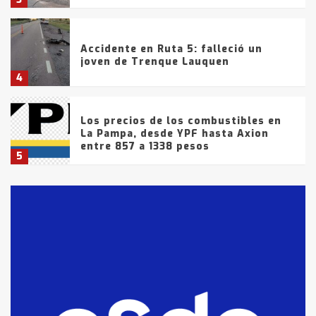
Accidente en Ruta 5: falleció un
joven de Trenque Lauquen
4
Los precios de los combustibles en
La Pampa, desde YPF hasta Axion
entre 857 a 1338 pesos
5
La Bolsa de Cereales de Bahía
Blanca anticipa que Agosto vendrá
con lluvias y heladas, en gran parte
de la provincia
6
T.Lauquen: tres jóvenes que
intentaron evadir a la Policía
fueron detenidos por
comercialización de drogas en la
7