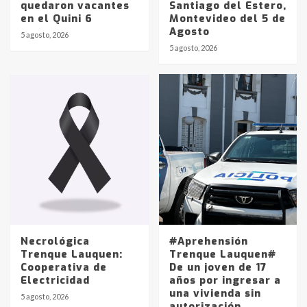
quedaron vacantes
Santiago del Estero,
en el Quini 6
Montevideo del 5 de
Agosto
5 agosto, 2026
Identidad de los adolescentes
5 agosto, 2026
pampeanos que fueron
protagonistas del fatal accidente
en la mañana del lunes
3
Accidente en Ruta 5: falleció un
joven de Trenque Lauquen
4
Los precios de los combustibles en
La Pampa, desde YPF hasta Axion
entre 857 a 1338 pesos
5
Necrológica
#Aprehensión
Trenque Lauquen:
Trenque Lauquen#
Cooperativa de
De un joven de 17
La Bolsa de Cereales de Bahía
Electricidad
años por ingresar a
Blanca anticipa que Agosto vendrá
una vivienda sin
con lluvias y heladas, en gran parte
5 agosto, 2026
autorización
de la provincia