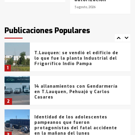
6
5 agosto, 2026
T.Lauquen: tres jóvenes que
intentaron evadir a la Policía
fueron detenidos por
Publicaciones Populares
comercialización de drogas en la
7
tarde del sábado
T.Lauquen: se vendió el edificio de
lo que fue la planta Industrial del
Frígorífico Indio Pampa
1
14 allanamientos con Gendarmería
en T.Lauquen, Pehuajó y Carlos
Casares
2
Identidad de los adolescentes
pampeanos que fueron
protagonistas del fatal accidente
en la mañana del lunes
3