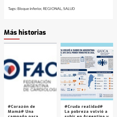
Tags:
Bloque inferior
,
REGIONAL
,
SALUD
Más historias
#Corazón de
#Cruda realidad#
Mamá# Una
La pobreza volvió a
campaña para
subir en Argentina y