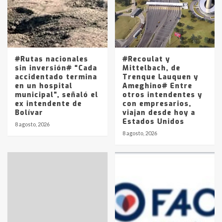
Los precios de los combustibles en
La Pampa, desde YPF hasta Axion
entre 857 a 1338 pesos
5
#Rutas nacionales
#Recoulat y
sin inversión# “Cada
Mittelbach, de
accidentado termina
Trenque Lauquen y
en un hospital
Ameghino# Entre
municipal”, señaló el
otros intendentes y
ex intendente de
con empresarios,
Bolívar
viajan desde hoy a
Estados Unidos
8 agosto, 2026
8 agosto, 2026