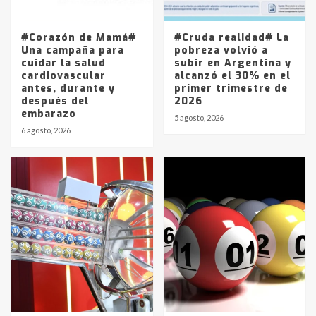
La Pampa, desde YPF hasta Axion
entre 857 a 1338 pesos
5
#Corazón de Mamá#
#Cruda realidad# La
Una campaña para
pobreza volvió a
cuidar la salud
subir en Argentina y
cardiovascular
alcanzó el 30% en el
antes, durante y
primer trimestre de
después del
2026
embarazo
5 agosto, 2026
6 agosto, 2026