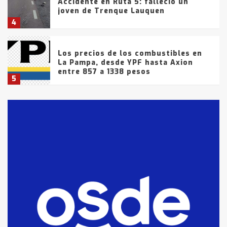
Accidente en Ruta 5: falleció un
joven de Trenque Lauquen
4
Los precios de los combustibles en
La Pampa, desde YPF hasta Axion
entre 857 a 1338 pesos
5
La Bolsa de Cereales de Bahía
Blanca anticipa que Agosto vendrá
con lluvias y heladas, en gran parte
de la provincia
6
T.Lauquen: tres jóvenes que
intentaron evadir a la Policía
fueron detenidos por
comercialización de drogas en la
7
tarde del sábado
T.Lauquen: se vendió el edificio de