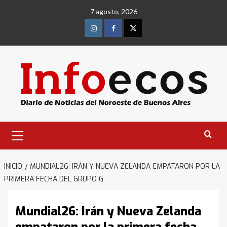
Saltar
7 agosto, 2026
al
contenido
Instagram
Facebook
Twitter
Menú
primario
INICIO
MUNDIAL26: IRÁN Y NUEVA ZELANDA EMPATARON POR LA
PRIMERA FECHA DEL GRUPO G
Mundial26: Irán y Nueva Zelanda