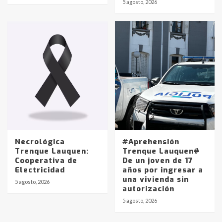
5 agosto, 2026
pampeanos que fueron
protagonistas del fatal accidente
en la mañana del lunes
3
Accidente en Ruta 5: falleció un
joven de Trenque Lauquen
4
Los precios de los combustibles en
La Pampa, desde YPF hasta Axion
entre 857 a 1338 pesos
5
Necrológica
#Aprehensión
Trenque Lauquen:
Trenque Lauquen#
Cooperativa de
De un joven de 17
La Bolsa de Cereales de Bahía
Electricidad
años por ingresar a
Blanca anticipa que Agosto vendrá
una vivienda sin
con lluvias y heladas, en gran parte
5 agosto, 2026
autorización
de la provincia
6
5 agosto, 2026
T.Lauquen: tres jóvenes que