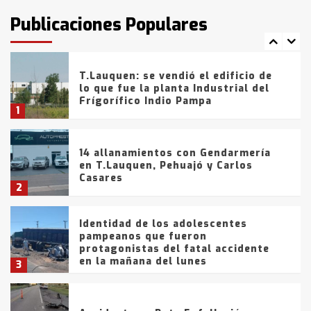
intentaron evadir a la Policía
fueron detenidos por
Publicaciones Populares
comercialización de drogas en la
7
tarde del sábado
T.Lauquen: se vendió el edificio de
lo que fue la planta Industrial del
Frígorífico Indio Pampa
1
14 allanamientos con Gendarmería
en T.Lauquen, Pehuajó y Carlos
Casares
2
Identidad de los adolescentes
pampeanos que fueron
protagonistas del fatal accidente
en la mañana del lunes
3