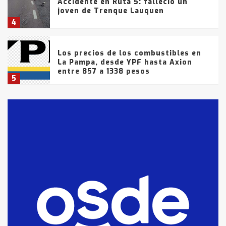
Accidente en Ruta 5: falleció un
joven de Trenque Lauquen
4
Los precios de los combustibles en
La Pampa, desde YPF hasta Axion
entre 857 a 1338 pesos
5
La Bolsa de Cereales de Bahía
Blanca anticipa que Agosto vendrá
con lluvias y heladas, en gran parte
de la provincia
6
T.Lauquen: tres jóvenes que
intentaron evadir a la Policía
fueron detenidos por
comercialización de drogas en la
7
tarde del sábado
T.Lauquen: se vendió el edificio de