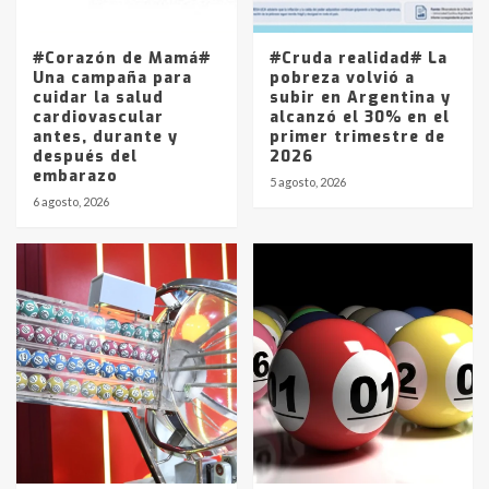
La Pampa, desde YPF hasta Axion
entre 857 a 1338 pesos
5
#Corazón de Mamá#
#Cruda realidad# La
Una campaña para
pobreza volvió a
cuidar la salud
subir en Argentina y
cardiovascular
alcanzó el 30% en el
antes, durante y
primer trimestre de
después del
2026
embarazo
5 agosto, 2026
6 agosto, 2026