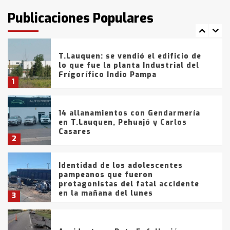
intentaron evadir a la Policía
fueron detenidos por
Publicaciones Populares
comercialización de drogas en la
7
tarde del sábado
T.Lauquen: se vendió el edificio de
lo que fue la planta Industrial del
Frígorífico Indio Pampa
1
14 allanamientos con Gendarmería
en T.Lauquen, Pehuajó y Carlos
Casares
2
Identidad de los adolescentes
pampeanos que fueron
protagonistas del fatal accidente
en la mañana del lunes
3