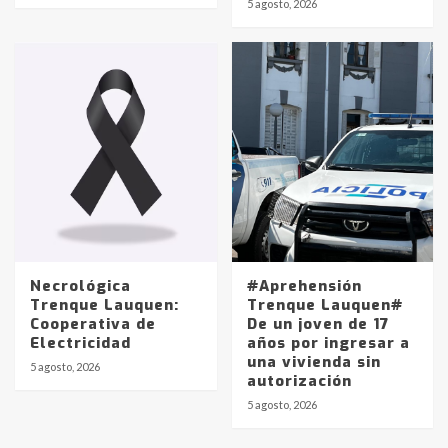
5 agosto, 2026
pampeanos que fueron
protagonistas del fatal accidente
en la mañana del lunes
3
Accidente en Ruta 5: falleció un
joven de Trenque Lauquen
4
Los precios de los combustibles en
La Pampa, desde YPF hasta Axion
entre 857 a 1338 pesos
5
Necrológica
#Aprehensión
Trenque Lauquen:
Trenque Lauquen#
Cooperativa de
De un joven de 17
La Bolsa de Cereales de Bahía
Electricidad
años por ingresar a
Blanca anticipa que Agosto vendrá
una vivienda sin
con lluvias y heladas, en gran parte
5 agosto, 2026
autorización
de la provincia
6
5 agosto, 2026
T.Lauquen: tres jóvenes que