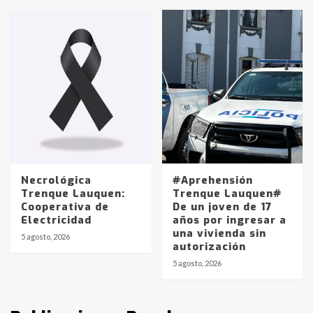
protagonistas del fatal accidente
en la mañana del lunes
3
Accidente en Ruta 5: falleció un
joven de Trenque Lauquen
4
Los precios de los combustibles en
La Pampa, desde YPF hasta Axion
entre 857 a 1338 pesos
5
Necrológica
#Aprehensión
Trenque Lauquen:
Trenque Lauquen#
Cooperativa de
De un joven de 17
La Bolsa de Cereales de Bahía
Electricidad
años por ingresar a
Blanca anticipa que Agosto vendrá
una vivienda sin
con lluvias y heladas, en gran parte
5 agosto, 2026
autorización
de la provincia
6
5 agosto, 2026
T.Lauquen: tres jóvenes que
intentaron evadir a la Policía
fueron detenidos por