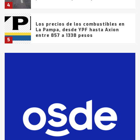
4
Los precios de los combustibles en
La Pampa, desde YPF hasta Axion
entre 857 a 1338 pesos
5
La Bolsa de Cereales de Bahía
Blanca anticipa que Agosto vendrá
con lluvias y heladas, en gran parte
de la provincia
6
T.Lauquen: tres jóvenes que
intentaron evadir a la Policía
fueron detenidos por
comercialización de drogas en la
7
tarde del sábado
T.Lauquen: se vendió el edificio de
lo que fue la planta Industrial del
Frígorífico Indio Pampa