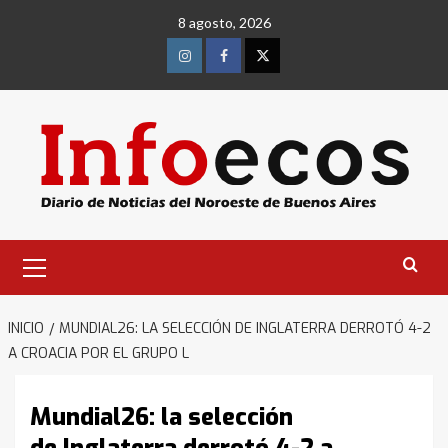
Saltar
8 agosto, 2026
al
contenido
Instagram
Facebook
Twitter
Menú
primario
INICIO
MUNDIAL26: LA SELECCIÓN DE INGLATERRA DERROTÓ 4-2
A CROACIA POR EL GRUPO L
Mundial26: la selección