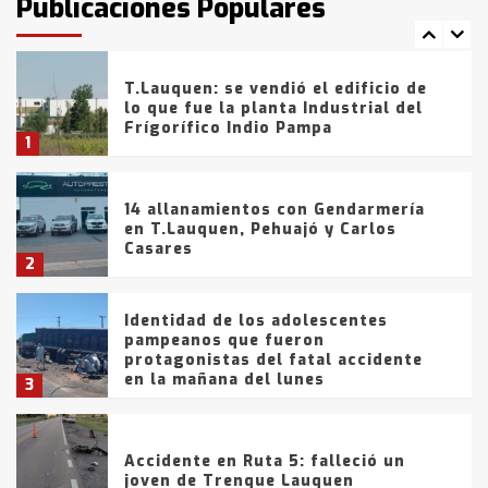
Publicaciones Populares
comercialización de drogas en la
7
tarde del sábado
T.Lauquen: se vendió el edificio de
lo que fue la planta Industrial del
Frígorífico Indio Pampa
1
14 allanamientos con Gendarmería
en T.Lauquen, Pehuajó y Carlos
Casares
2
Identidad de los adolescentes
pampeanos que fueron
protagonistas del fatal accidente
en la mañana del lunes
3
Accidente en Ruta 5: falleció un
joven de Trenque Lauquen