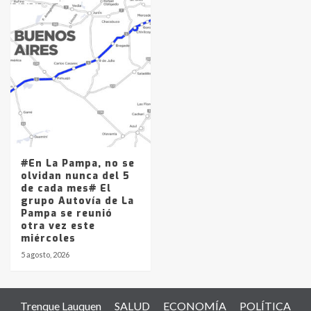
#En La Pampa, no se
olvidan nunca del 5
de cada mes# El
grupo Autovía de La
Pampa se reunió
otra vez este
miércoles
5 agosto, 2026
Trenque Lauquen
SALUD
ECONOMÍA
POLÍTICA