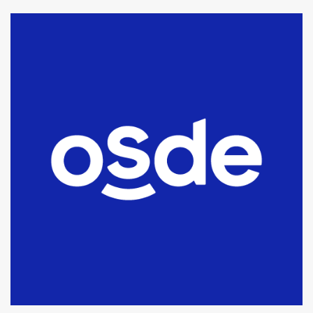
La Bolsa de Cereales de Bahía
Blanca anticipa que Agosto vendrá
con lluvias y heladas, en gran parte
de la provincia
6
T.Lauquen: tres jóvenes que
intentaron evadir a la Policía
fueron detenidos por
comercialización de drogas en la
7
tarde del sábado
T.Lauquen: se vendió el edificio de
lo que fue la planta Industrial del
Frígorífico Indio Pampa
1
14 allanamientos con Gendarmería
en T.Lauquen, Pehuajó y Carlos
Casares
2