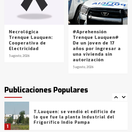
Los precios de los combustibles en
La Pampa, desde YPF hasta Axion
entre 857 a 1338 pesos
5
Necrológica
#Aprehensión
Trenque Lauquen:
Trenque Lauquen#
Cooperativa de
De un joven de 17
La Bolsa de Cereales de Bahía
Electricidad
años por ingresar a
Blanca anticipa que Agosto vendrá
una vivienda sin
con lluvias y heladas, en gran parte
5 agosto, 2026
autorización
de la provincia
6
5 agosto, 2026
T.Lauquen: tres jóvenes que
intentaron evadir a la Policía
fueron detenidos por
Publicaciones Populares
comercialización de drogas en la
7
tarde del sábado
T.Lauquen: se vendió el edificio de
lo que fue la planta Industrial del
Frígorífico Indio Pampa
1