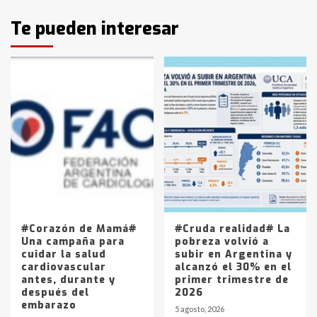
Identidad de los adolescentes
Te pueden interesar
pampeanos que fueron
protagonistas del fatal accidente
en la mañana del lunes
3
Accidente en Ruta 5: falleció un
joven de Trenque Lauquen
4
Los precios de los combustibles en
La Pampa, desde YPF hasta Axion
entre 857 a 1338 pesos
5
#Corazón de Mamá#
#Cruda realidad# La
Una campaña para
pobreza volvió a
cuidar la salud
subir en Argentina y
cardiovascular
alcanzó el 30% en el
antes, durante y
primer trimestre de
después del
2026
embarazo
5 agosto, 2026