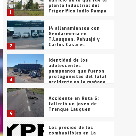
edificio de lo que fue la
planta Industrial del
Frígorífico Indio Pampa
1
14 allanamientos con
Gendarmería en
T.Lauquen, Pehuajó y
Carlos Casares
2
Identidad de los
adolescentes
pampeanos que fueron
protagonistas del fatal
3
accidente en la mañana
del lunes
Accidente en Ruta 5:
falleció un joven de
Trenque Lauquen
4
Los precios de los
combustibles en La