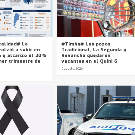
ealidad# La
#Timba# Los pozos
olvió a subir en
Tradicional, La Segunda y
a y alcanzó el 30%
Revancha quedaron
mer trimestre de
vacantes en el Quini 6
5 agosto, 2026