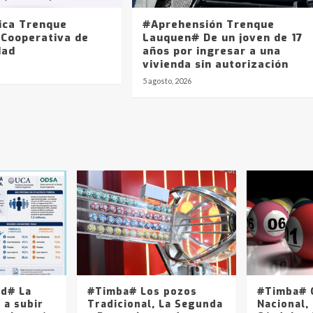
ica Trenque
#Aprehensión Trenque
 Cooperativa de
Lauquen# De un joven de 17
dad
años por ingresar a una
vivienda sin autorización
5 agosto, 2026
ad# La
#Timba# Los pozos
#Timba# Q
 a subir
Tradicional, La Segunda
Nacional, 