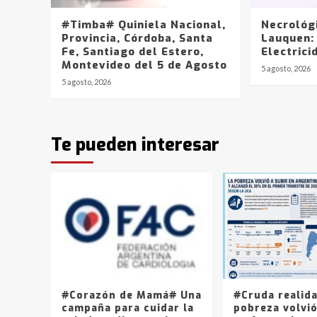
#Timba# Quiniela Nacional,
Necrológ
Provincia, Córdoba, Santa
Lauquen:
Fe, Santiago del Estero,
Electrici
Montevideo del 5 de Agosto
5 agosto, 2026
5 agosto, 2026
Te pueden interesar
#Corazón de Mamá# Una
#Cruda realid
campaña para cuidar la
pobreza volvió