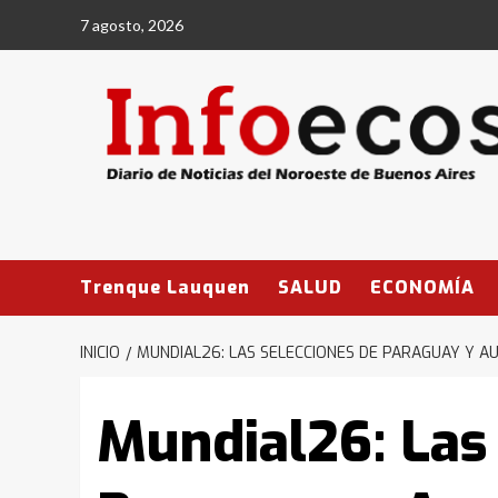
Saltar
7 agosto, 2026
al
contenido
Trenque Lauquen
SALUD
ECONOMÍA
INICIO
MUNDIAL26: LAS SELECCIONES DE PARAGUAY Y A
Mundial26: Las