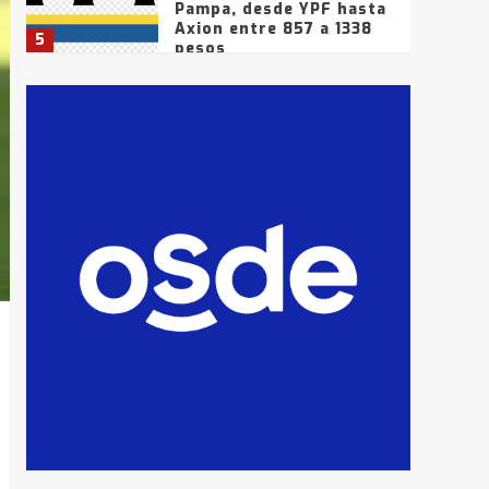
Pampa, desde YPF hasta
Axion entre 857 a 1338
5
pesos
La Bolsa de Cereales de
Bahía Blanca anticipa
que Agosto vendrá con
lluvias y heladas, en
6
gran parte de la
provincia
T.Lauquen: tres jóvenes
que intentaron evadir a
la Policía fueron
detenidos por
7
comercialización de
drogas en la tarde del
sábado
T.Lauquen: se vendió el
edificio de lo que fue la
planta Industrial del
Frígorífico Indio Pampa
1
14 allanamientos con
Gendarmería en