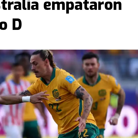
tralia empataron
o D