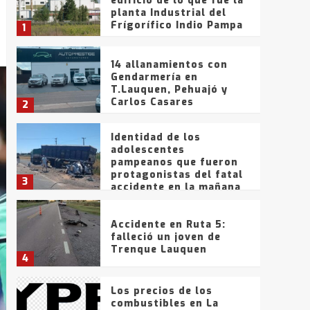
edificio de lo que fue la
planta Industrial del
Frígorífico Indio Pampa
1
14 allanamientos con
Gendarmería en
T.Lauquen, Pehuajó y
Carlos Casares
2
Identidad de los
adolescentes
pampeanos que fueron
protagonistas del fatal
3
accidente en la mañana
del lunes
Accidente en Ruta 5:
falleció un joven de
Trenque Lauquen
4
Los precios de los
combustibles en La