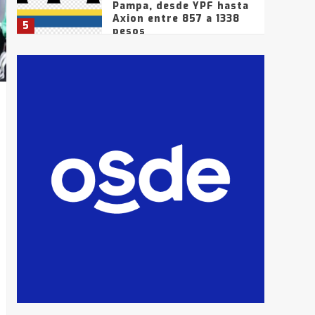
Pampa, desde YPF hasta
Axion entre 857 a 1338
5
pesos
La Bolsa de Cereales de
Bahía Blanca anticipa
que Agosto vendrá con
lluvias y heladas, en
6
gran parte de la
provincia
T.Lauquen: tres jóvenes
que intentaron evadir a
la Policía fueron
detenidos por
7
comercialización de
drogas en la tarde del
sábado
T.Lauquen: se vendió el
edificio de lo que fue la
planta Industrial del
Frígorífico Indio Pampa
1
14 allanamientos con
Gendarmería en