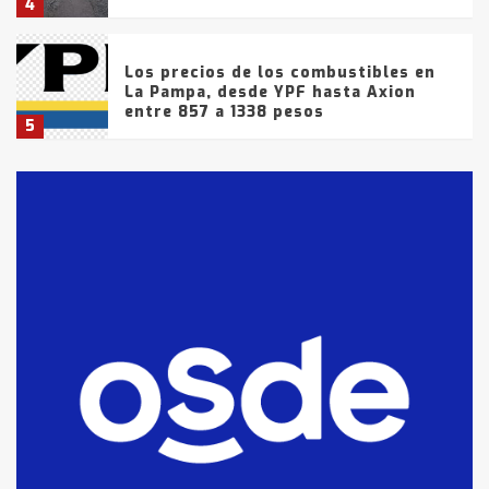
4
Los precios de los combustibles en
La Pampa, desde YPF hasta Axion
entre 857 a 1338 pesos
5
La Bolsa de Cereales de Bahía
Blanca anticipa que Agosto vendrá
con lluvias y heladas, en gran parte
de la provincia
6
T.Lauquen: tres jóvenes que
intentaron evadir a la Policía
fueron detenidos por
comercialización de drogas en la
7
tarde del sábado
T.Lauquen: se vendió el edificio de
lo que fue la planta Industrial del
Frígorífico Indio Pampa