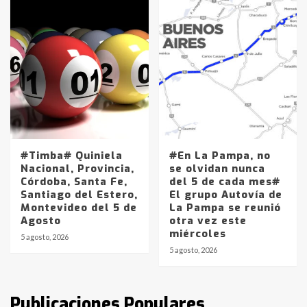
en la mañana del lunes
3
Accidente en Ruta 5: falleció un
joven de Trenque Lauquen
4
Los precios de los combustibles en
La Pampa, desde YPF hasta Axion
entre 857 a 1338 pesos
#Timba# Quiniela
#En La Pampa, no
5
Nacional, Provincia,
se olvidan nunca
Córdoba, Santa Fe,
del 5 de cada mes#
Santiago del Estero,
El grupo Autovía de
La Bolsa de Cereales de Bahía
Montevideo del 5 de
La Pampa se reunió
Blanca anticipa que Agosto vendrá
Agosto
otra vez este
con lluvias y heladas, en gran parte
miércoles
de la provincia
6
5 agosto, 2026
5 agosto, 2026
T.Lauquen: tres jóvenes que
intentaron evadir a la Policía
fueron detenidos por
Publicaciones Populares
comercialización de drogas en la