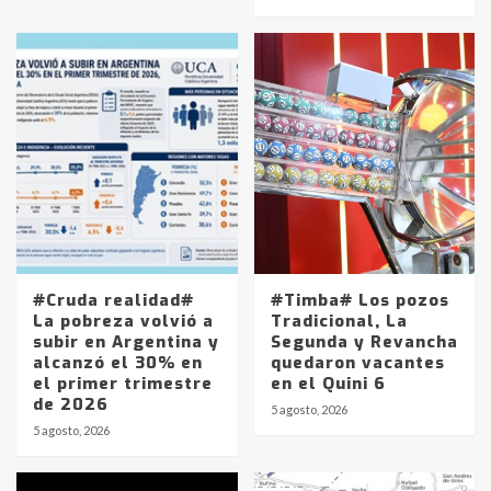
#Cruda realidad#
#Timba# Los pozos
La pobreza volvió a
Tradicional, La
subir en Argentina y
Segunda y Revancha
alcanzó el 30% en
quedaron vacantes
el primer trimestre
en el Quini 6
de 2026
5 agosto, 2026
5 agosto, 2026
Identidad de los adolescentes
pampeanos que fueron
protagonistas del fatal accidente