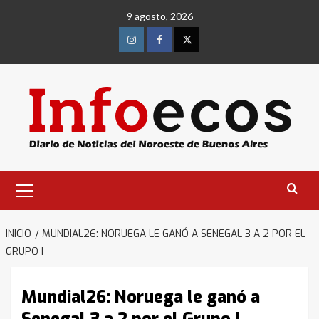
Saltar
9 agosto, 2026
al
contenido
Instagram
Facebook
Twitter
Menú
primario
INICIO
MUNDIAL26: NORUEGA LE GANÓ A SENEGAL 3 A 2 POR EL
GRUPO I
Mundial26: Noruega le ganó a