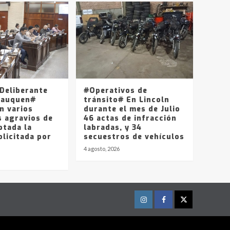
Deliberante
#Operativos de
Lauquen#
tránsito# En Lincoln
n varios
durante el mes de Julio
s agravios de
46 actas de infracción
ptada la
labradas, y 34
olicitada por
secuestros de vehículos
4 agosto, 2026
Instagram
Facebook
Twitter