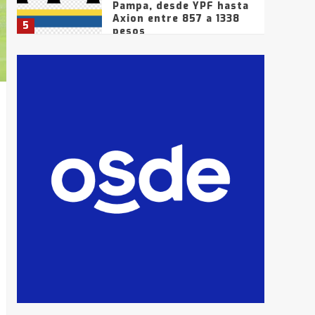
Pampa, desde YPF hasta
Axion entre 857 a 1338
5
pesos
La Bolsa de Cereales de
Bahía Blanca anticipa
que Agosto vendrá con
lluvias y heladas, en
6
gran parte de la
provincia
T.Lauquen: tres jóvenes
que intentaron evadir a
la Policía fueron
detenidos por
7
comercialización de
drogas en la tarde del
sábado
T.Lauquen: se vendió el
edificio de lo que fue la
planta Industrial del
Frígorífico Indio Pampa
1
14 allanamientos con
Gendarmería en