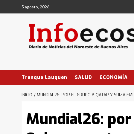
Saltar
5 agosto, 2026
al
contenido
Trenque Lauquen
SALUD
ECONOMÍA
INICIO
MUNDIAL26: POR EL GRUPO B QATAR Y SUIZA EMP
Mundial26: por