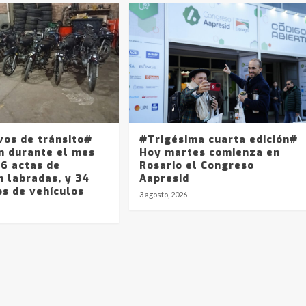
vos de tránsito#
#Trigésima cuarta edición#
n durante el mes
Hoy martes comienza en
46 actas de
Rosario el Congreso
n labradas, y 34
Aapresid
os de vehículos
3 agosto, 2026