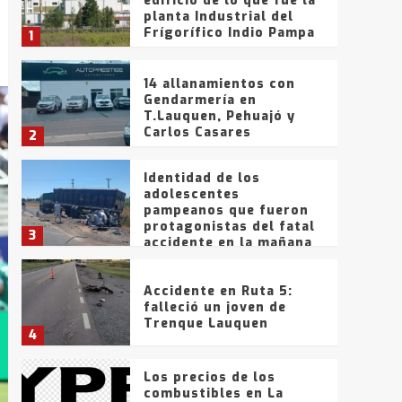
edificio de lo que fue la
planta Industrial del
Frígorífico Indio Pampa
1
14 allanamientos con
Gendarmería en
T.Lauquen, Pehuajó y
Carlos Casares
2
Identidad de los
adolescentes
pampeanos que fueron
protagonistas del fatal
3
accidente en la mañana
del lunes
Accidente en Ruta 5:
falleció un joven de
Trenque Lauquen
4
Los precios de los
combustibles en La