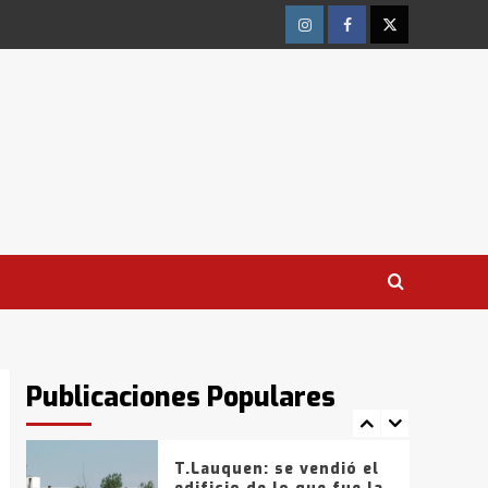
falleció un joven de
Trenque Lauquen
Instagram
Facebook
Twitter
4
Los precios de los
combustibles en La
Pampa, desde YPF hasta
Axion entre 857 a 1338
5
pesos
La Bolsa de Cereales de
Bahía Blanca anticipa
que Agosto vendrá con
lluvias y heladas, en
6
gran parte de la
provincia
T.Lauquen: tres jóvenes
que intentaron evadir a
la Policía fueron
Publicaciones Populares
detenidos por
7
comercialización de
drogas en la tarde del
sábado
T.Lauquen: se vendió el