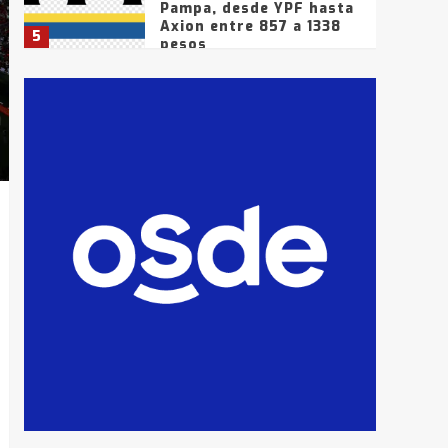
Pampa, desde YPF hasta
Axion entre 857 a 1338
5
pesos
La Bolsa de Cereales de
Bahía Blanca anticipa
que Agosto vendrá con
lluvias y heladas, en
6
gran parte de la
provincia
T.Lauquen: tres jóvenes
que intentaron evadir a
la Policía fueron
detenidos por
7
comercialización de
drogas en la tarde del
sábado
T.Lauquen: se vendió el
edificio de lo que fue la
planta Industrial del
Frígorífico Indio Pampa
1
14 allanamientos con
Gendarmería en