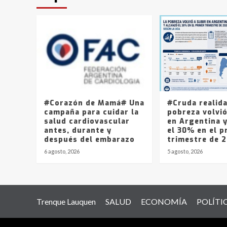
#Corazón de Mamá# Una
#Cruda realid
campaña para cuidar la
pobreza volvió
salud cardiovascular
en Argentina 
antes, durante y
el 30% en el p
después del embarazo
trimestre de 
6 agosto, 2026
5 agosto, 2026
Trenque Lauquen
SALUD
ECONOMÍA
POLÍTI