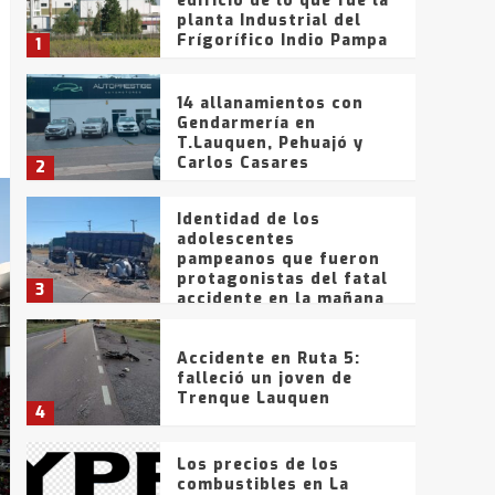
edificio de lo que fue la
planta Industrial del
Frígorífico Indio Pampa
1
14 allanamientos con
Gendarmería en
T.Lauquen, Pehuajó y
Carlos Casares
2
Identidad de los
adolescentes
pampeanos que fueron
protagonistas del fatal
3
accidente en la mañana
del lunes
Accidente en Ruta 5:
falleció un joven de
Trenque Lauquen
4
Los precios de los
combustibles en La