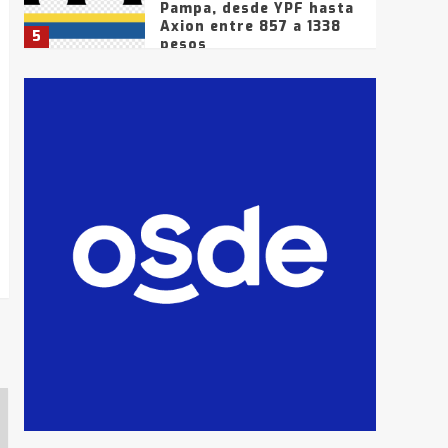
Pampa, desde YPF hasta
Axion entre 857 a 1338
5
pesos
La Bolsa de Cereales de
Bahía Blanca anticipa
que Agosto vendrá con
lluvias y heladas, en
6
gran parte de la
provincia
T.Lauquen: tres jóvenes
que intentaron evadir a
la Policía fueron
detenidos por
7
comercialización de
drogas en la tarde del
sábado
T.Lauquen: se vendió el
edificio de lo que fue la
planta Industrial del
Frígorífico Indio Pampa
1
14 allanamientos con
Gendarmería en