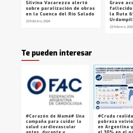
Silvina Vacarezza alertó
Grave acc
sobre paralización de obras
fallecido
en la Cuenca del Río Salado
la Ruta 6
Urdampil
23 febrero, 2024
22 febrero, 202
Te pueden interesar
#Corazón de Mamá# Una
#Cruda realid
campaña para cuidar la
pobreza volvió
salud cardiovascular
en Argentina 
antes, durante y
el 30% en el p