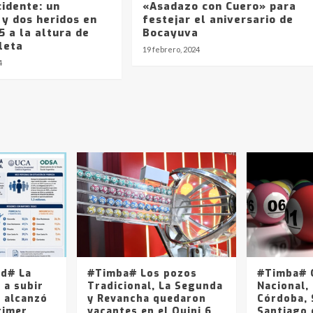
idente: un
«Asadazo con Cuero» para
 y dos heridos en
festejar el aniversario de
5 a la altura de
Bocayuva
leta
19 febrero, 2024
4
ad# La
#Timba# Los pozos
#Timba# Q
 a subir
Tradicional, La Segunda
Nacional, 
y alcanzó
y Revancha quedaron
Córdoba, 
rimer
vacantes en el Quini 6
Santiago 