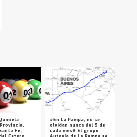
uiniela
#En La Pampa, no se
Provincia,
olvidan nunca del 5 de
Santa Fe,
cada mes# El grupo
del Estero,
Autovía de La Pampa se