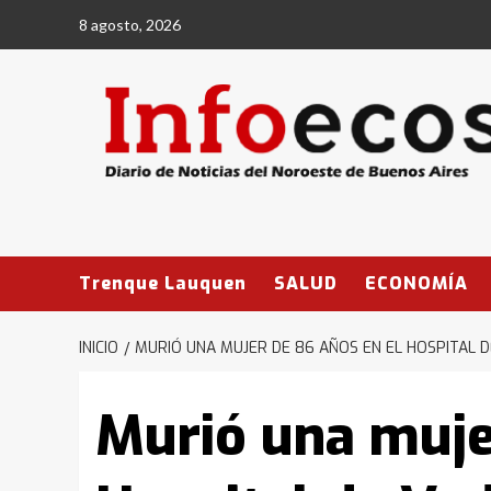
Saltar
8 agosto, 2026
al
contenido
Trenque Lauquen
SALUD
ECONOMÍA
INICIO
MURIÓ UNA MUJER DE 86 AÑOS EN EL HOSPITAL D
Murió una muje