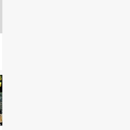
T.Lauquen, Pehuajó y
Carlos Casares
2
Identidad de los
adolescentes
pampeanos que fueron
protagonistas del fatal
3
accidente en la mañana
del lunes
Accidente en Ruta 5:
falleció un joven de
Trenque Lauquen
4
Los precios de los
combustibles en La
Pampa, desde YPF hasta
Axion entre 857 a 1338
5
pesos