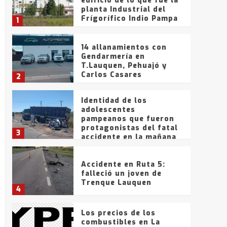
edificio de lo que fue la
planta Industrial del
Frígorífico Indio Pampa
1
14 allanamientos con
Gendarmería en
T.Lauquen, Pehuajó y
Carlos Casares
2
Identidad de los
adolescentes
pampeanos que fueron
protagonistas del fatal
3
accidente en la mañana
del lunes
Accidente en Ruta 5:
falleció un joven de
Trenque Lauquen
4
Los precios de los
combustibles en La