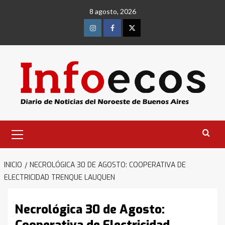
Saltar
8 agosto, 2026
al
contenido
Instagram
Facebook
Twitter
Menú
primario
INICIO
NECROLÓGICA 30 DE AGOSTO: COOPERATIVA DE
ELECTRICIDAD TRENQUE LAUQUEN
Necrológica 30 de Agosto: