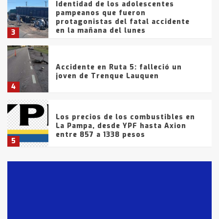
Identidad de los adolescentes
pampeanos que fueron
protagonistas del fatal accidente
en la mañana del lunes
3
Accidente en Ruta 5: falleció un
joven de Trenque Lauquen
4
Los precios de los combustibles en
La Pampa, desde YPF hasta Axion
entre 857 a 1338 pesos
5
La Bolsa de Cereales de Bahía
Blanca anticipa que Agosto vendrá
con lluvias y heladas, en gran parte
de la provincia
6
T.Lauquen: tres jóvenes que