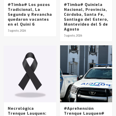
#Timba# Los pozos
#Timba# Quiniela
Tradicional, La
Nacional, Provincia,
Segunda y Revancha
Córdoba, Santa Fe,
quedaron vacantes
Santiago del Estero,
en el Quini 6
Montevideo del 5 de
Agosto
5 agosto, 2026
Identidad de los adolescentes
5 agosto, 2026
pampeanos que fueron
protagonistas del fatal accidente
en la mañana del lunes
3
Accidente en Ruta 5: falleció un
joven de Trenque Lauquen
4
Los precios de los combustibles en
La Pampa, desde YPF hasta Axion
entre 857 a 1338 pesos
5
Necrológica
#Aprehensión
Trenque Lauquen:
Trenque Lauquen#