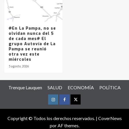
#En La Pampa, no se
olvidan nunca del 5
de cada mes# El
grupo Autovía de La
Pampa se reunió
otra vez este
miércoles
5 agosto, 2026
Trenque Lauquen
SALUD
ECONOMÍA
POLÍTICA
Instagram
Facebook
Twitter
Copyright © Todos los derechos reservados.
|
CoverNews
por AF themes.