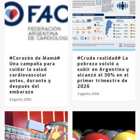
Accidente en Ruta 5: falleció un
joven de Trenque Lauquen
4
Los precios de los combustibles en
La Pampa, desde YPF hasta Axion
entre 857 a 1338 pesos
5
#Corazón de Mamá#
#Cruda realidad# La
Una campaña para
pobreza volvió a
cuidar la salud
subir en Argentina y
cardiovascular
alcanzó el 30% en el
antes, durante y
primer trimestre de
después del
2026
embarazo
5 agosto, 2026
6 agosto, 2026