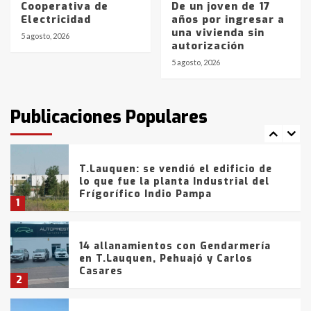
Cooperativa de
De un joven de 17
La Bolsa de Cereales de Bahía
Electricidad
años por ingresar a
Blanca anticipa que Agosto vendrá
una vivienda sin
con lluvias y heladas, en gran parte
5 agosto, 2026
autorización
de la provincia
6
5 agosto, 2026
T.Lauquen: tres jóvenes que
intentaron evadir a la Policía
fueron detenidos por
Publicaciones Populares
comercialización de drogas en la
7
tarde del sábado
T.Lauquen: se vendió el edificio de
lo que fue la planta Industrial del
Frígorífico Indio Pampa
1
14 allanamientos con Gendarmería
en T.Lauquen, Pehuajó y Carlos
Casares
2