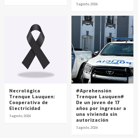
Identidad de los adolescentes
5 agosto, 2026
pampeanos que fueron
protagonistas del fatal accidente
en la mañana del lunes
3
Accidente en Ruta 5: falleció un
joven de Trenque Lauquen
4
Los precios de los combustibles en
La Pampa, desde YPF hasta Axion
entre 857 a 1338 pesos
5
Necrológica
#Aprehensión
Trenque Lauquen:
Trenque Lauquen#
Cooperativa de
De un joven de 17
La Bolsa de Cereales de Bahía
Electricidad
años por ingresar a
Blanca anticipa que Agosto vendrá
una vivienda sin
con lluvias y heladas, en gran parte
5 agosto, 2026
autorización
de la provincia
6
5 agosto, 2026
T.Lauquen: tres jóvenes que