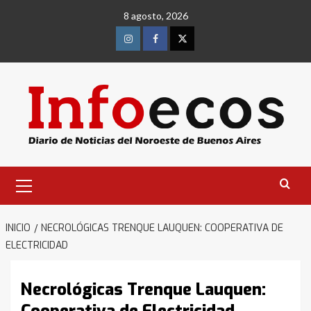
Saltar
8 agosto, 2026
al
contenido
Instagram
Facebook
Twitter
Menú
primario
INICIO
NECROLÓGICAS TRENQUE LAUQUEN: COOPERATIVA DE
ELECTRICIDAD
Necrológicas Trenque Lauquen: