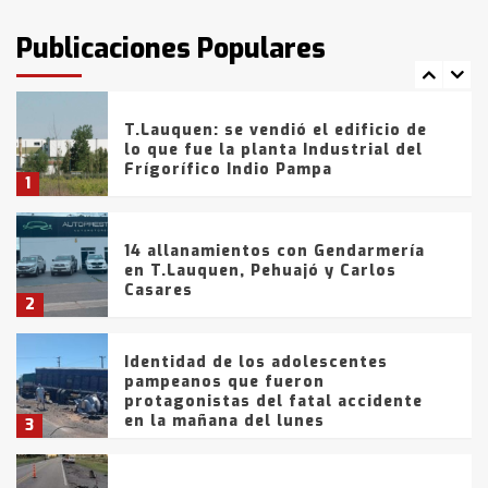
intentaron evadir a la Policía
fueron detenidos por
Publicaciones Populares
comercialización de drogas en la
7
tarde del sábado
T.Lauquen: se vendió el edificio de
lo que fue la planta Industrial del
Frígorífico Indio Pampa
1
14 allanamientos con Gendarmería
en T.Lauquen, Pehuajó y Carlos
Casares
2
Identidad de los adolescentes
pampeanos que fueron
protagonistas del fatal accidente
en la mañana del lunes
3