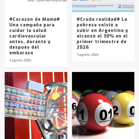
La Pampa, desde YPF hasta Axion
entre 857 a 1338 pesos
5
#Corazón de Mamá#
#Cruda realidad# La
Una campaña para
pobreza volvió a
cuidar la salud
subir en Argentina y
cardiovascular
alcanzó el 30% en el
antes, durante y
primer trimestre de
después del
2026
embarazo
5 agosto, 2026
6 agosto, 2026