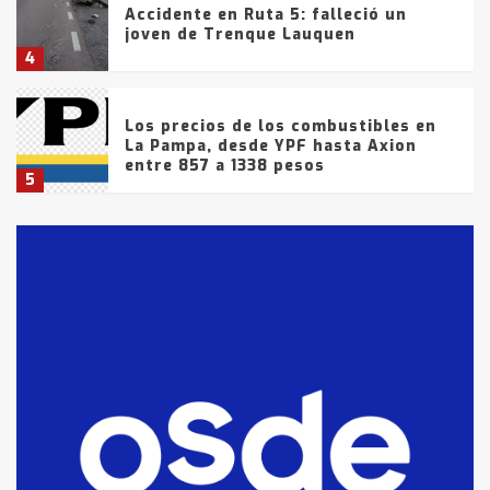
Accidente en Ruta 5: falleció un
joven de Trenque Lauquen
4
Los precios de los combustibles en
La Pampa, desde YPF hasta Axion
entre 857 a 1338 pesos
5
La Bolsa de Cereales de Bahía
Blanca anticipa que Agosto vendrá
con lluvias y heladas, en gran parte
de la provincia
6
T.Lauquen: tres jóvenes que
intentaron evadir a la Policía
fueron detenidos por
comercialización de drogas en la
7
tarde del sábado